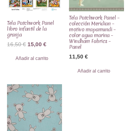
Tela Patchwork Panel –
Tela Patchwork Panel
colección Meridian –
libro infantil de la
motivo mapamundi –
granja
color agua marina –
Windham Fabrics –
El
El
16,50
€
15,00
€
Panel
precio
precio
11,50
€
Añadir al carrito
original
actual
era:
es:
Añadir al carrito
16,50 €.
15,00 €.