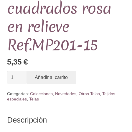
cuadrados rosa
en relieve
Ref.MP201-15
5,35
€
Tela
Añadir al carrito
Rustica
Algodón,
Categorías:
Colecciones
,
Novedades
,
Otras Telas
,
Tejidos
especiales
,
Telas
pequeños
cuadrados
rosa
Descripción
en