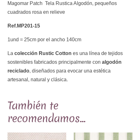
relieve
Magomar Patch Tela Rustica Algodón, pequeños
Ref.MP201-
cuadrados rosa en relieve
15
Ref.MP201-15
cantidad
1und = 25cm por el ancho 140cm
La
colección Rustic Cotton
es una línea de tejidos
sostenibles fabricados principalmente con
algodón
reciclado
, diseñados para evocar una estética
artesanal, natural y clásica.
También te
recomendamos…