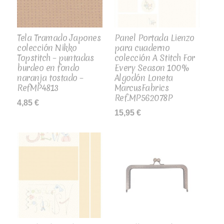
Tela Tramado Japones
Panel Portada Lienzo
colección Nikko
para cuaderno
Topstitch – puntadas
colección A Stitch For
burdeo en fondo
Every Season 100%
naranja tostado –
Algodón Loneta
RefMP4813
MarcusFabrics
Ref.MP562078P
4,85
€
15,95
€