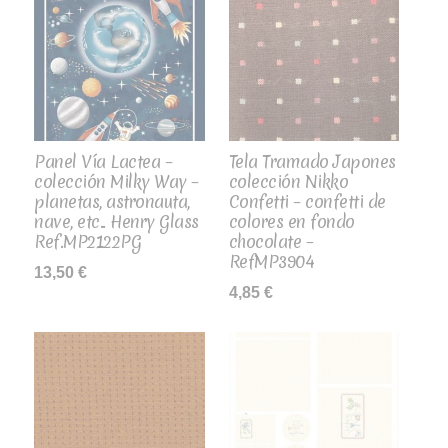
Panel Vía Lactea –
Tela Tramado Japones
colección Milky Way –
colección Nikko
planetas, astronauta,
Confetti – confetti de
nave, etc.. Henry Glass
colores en fondo
Ref.MP2122PG
chocolate –
RefMP3904
13,50
€
4,85
€