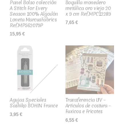
Panel Bolso colección
Boquilla monedero
A Stitch For Every
metálica oro viejo 20
Season 100% Algodón
x 9 cm Ref.MPC12289
Loneta MarcusFabrics
7,65
€
Ref.MP562079P
15,95
€
Agujas Speciales
Transferencia UV –
Sashiko BOHIN France
Articulos de costura –
Fuxicos e Fricotes
3,95
€
6,55
€