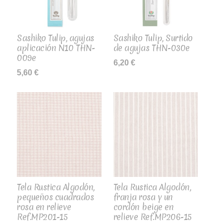
Sashiko Tulip, agujas
Sashiko Tulip, Surtido
aplicación N10 THN-
de agujas THN-030e
009e
6,20
€
5,60
€
Tela Rustica Algodón,
Tela Rustica Algodón,
pequeños cuadrados
franja rosa y un
rosa en relieve
cordón beige en
Ref.MP201-15
relieve Ref.MP206-15