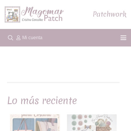
Patchwork
Cursos y talleres
Mi cuenta
Telas Patchwork
Ofertas
Lo más reciente