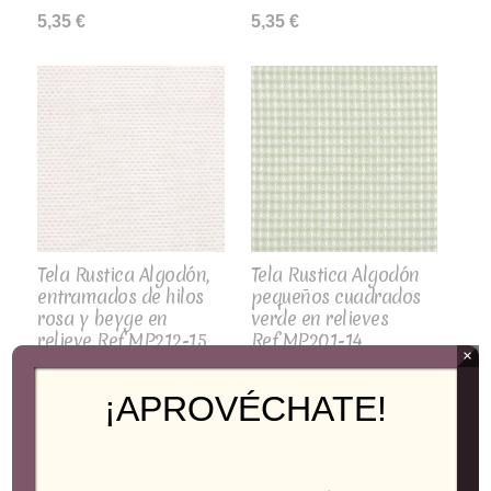
5,35
€
5,35
€
Tela Rustica Algodón,
Tela Rustica Algodón
entramados de hilos
pequeños cuadrados
rosa y beyge en
verde en relieves
relieve Ref.MP212-15
Ref.MP201-14
×
5,35
€
5,35
€
¡APROVÉCHATE!