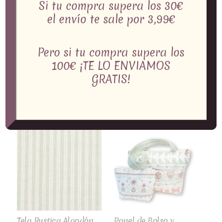
Si tu compra supera los 30€
el envío te sale por 3,99€
Pero si tu compra supera los
Tela Rustica Algodón
Tela Rustica Algodón,
100€ ¡TE LO ENVIAMOS
franja gruesa beige y
franja verde y un
GRATIS!
fina verde Ref.MP204-
cordón beige en
14
relieve Ref.MP206-14
5,35
€
5,35
€
Tela Rustica Algodón
Panel de Bolso y