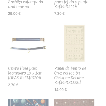
Sashiko estampado
para tejido y punto
azul marino
Ref.MP12449
29,00
€
7,30
€
Cierre Fleje para
Panel de Punto de
Monedero 10 x 1cm
Cruz colección
IDEAS Ref.MP7309
Christine Schulte
Ref.MP161759d
2,70
€
14,00
€