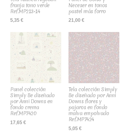
franja tono verde
Neceser en tonos
Ref.MP213-14
pastel más forro
5,35
€
21,00
€
Panel colección
Tela colección Simply
Simply Be diseñado
Be diseñado por Anni
por Anni Downs en
Downs flores y
fondo crema
pajaros en fondo
Ref.MP7420
malva empolvado
Ref.MP7424
17,65
€
5,05
€