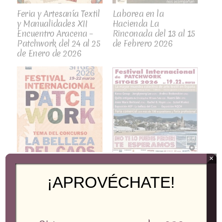
Feria y Artesanía Textil
Laborea en la
y Manualidades XII
Hacienda La
Encuentro Aracena –
Rinconada del 13 al 15
Patchwork del 24 al 25
de Febrero 2026
de Enero de 2026
×
Festival Internacional
Festival Internacional
de Patchwork SITGES
de Patchwork SITGES
¡APROVÉCHATE!
del 19 al 22 de Marzo
del 19 al 22 de Marzo
Tema del Concurso La
Belleza del Caos