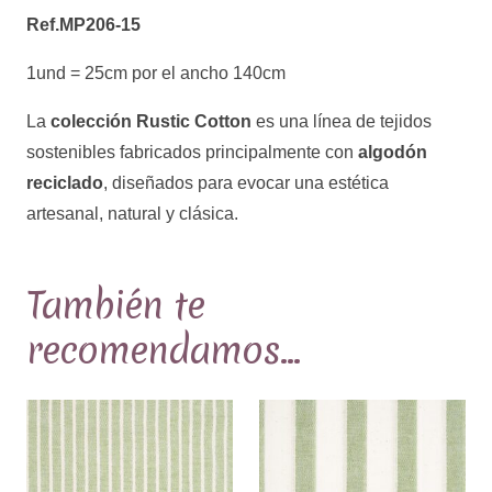
Ref.MP206-15
relieve
Ref.MP206-
1und = 25cm por el ancho 140cm
15
cantidad
La
colección Rustic Cotton
es una línea de tejidos
sostenibles fabricados principalmente con
algodón
reciclado
, diseñados para evocar una estética
artesanal, natural y clásica.
También te
recomendamos…