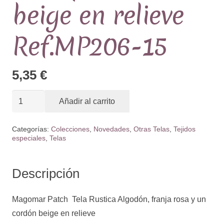
beige en relieve
Ref.MP206-15
5,35
€
Tela
Añadir al carrito
Rustica
Algodón,
Categorías:
Colecciones
,
Novedades
,
Otras Telas
,
Tejidos
especiales
,
Telas
franja
rosa
y
Descripción
un
cordón
Magomar Patch Tela Rustica Algodón, franja rosa y un
beige
cordón beige en relieve
en