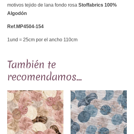
motivos tejido de lana fondo rosa
Stoffabrics 100%
lana
Algodón
fondo
rosa
Ref.MP4504-154
Ref.MP4504-
1und = 25cm por el ancho 110cm
154
cantidad
También te
recomendamos…