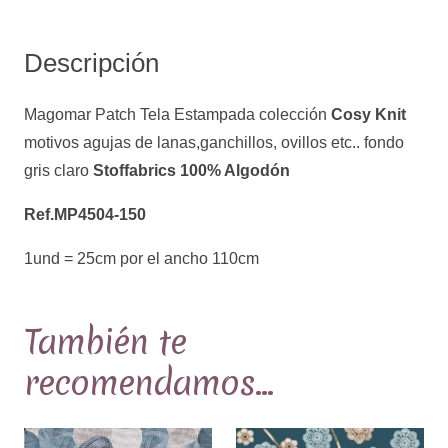
Cosy
Knit
Descripción
motivos
agujas
Magomar Patch Tela Estampada colección
Cosy Knit
de
motivos agujas de lanas,ganchillos, ovillos etc.. fondo
lanas,ganchillos,
gris claro
Stoffabrics 100% Algodón
ovillos
etc..
Ref.MP4504-150
fondo
1und = 25cm por el ancho 110cm
gris
claro
Ref.MP4504-
También te
150
recomendamos…
cantidad