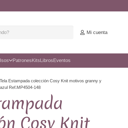
Mi cuenta
lsos
Patrones
Kits
Libros
Eventos
 Tela Estampada colección Cosy Knit motivos granny y
o azul Ref.MP4504-148
stampada
ón Cosy Knit