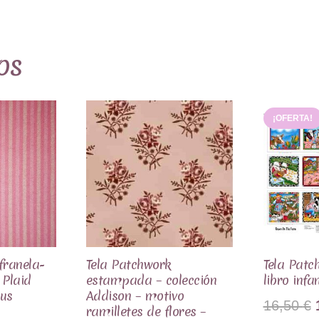
os
¡OFERTA!
franela-
Tela Patchwork
Tela Patc
 Plaid
estampada – colección
libro infa
cus
Addison – motivo
16,50
€
ramilletes de flores –