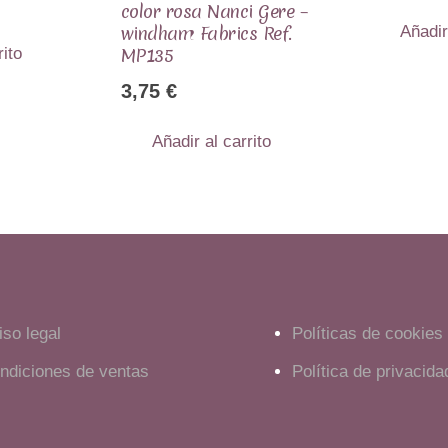
color rosa Nanci Gere –
windham Fabrics Ref.
Añadir
MP135
rito
3,75
€
Añadir al carrito
iso legal
Políticas de cookies
ndiciones de ventas
Política de privacida