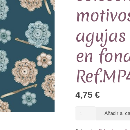
motivo
agujas 
en fond
Ref.MP
4,75
€
Tela
Añadir al ca
Estampada
colección