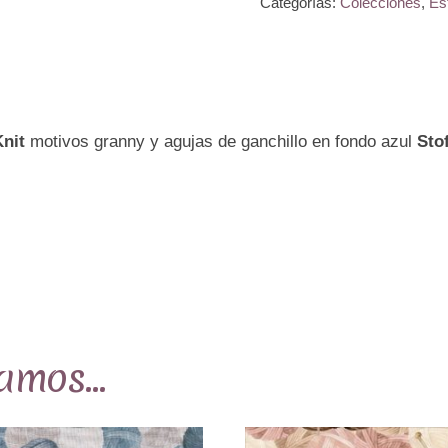
Categorías:
Colecciones
,
Es
Cosy
Knit
motivos
granny
nit
motivos granny y agujas de ganchillo en fondo azul
Sto
y
agujas
de
ganchillo
en
fondo
azul
Ref.MP4504-
damos…
148
cantidad