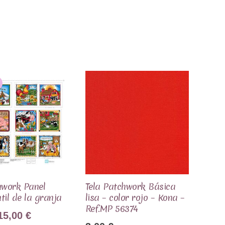
hwork Panel
Tela Patchwork Básica
ntil de la granja
lisa – color rojo – Kona –
Ref.MP 56374
El
El
15,00
€