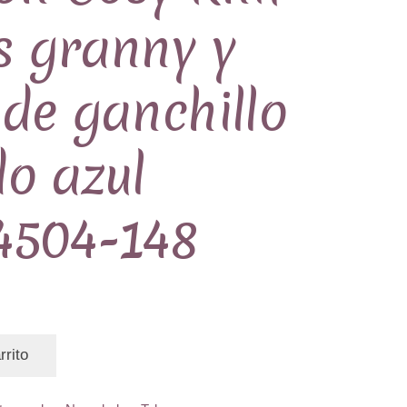
s granny y
de ganchillo
o azul
4504-148
rrito