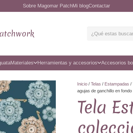
Sobre Magomar Patch
Mi blog
Contactar
atchwork
guata
Materiales
Herramientas y accesorios
Accesorios bo
Inicio
/
Telas
/
Estampadas
/
agujas de ganchillo en fond
Tela E
colecci