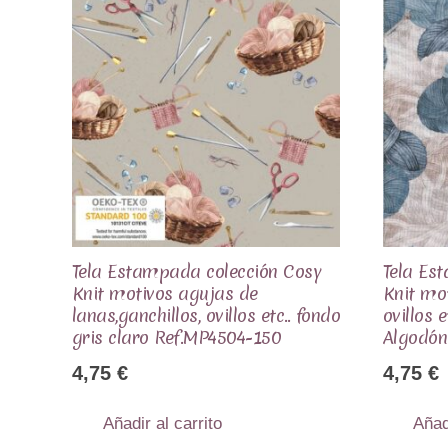
Tela Estampada colección Cosy
Tela Es
Knit motivos agujas de
Knit mo
lanas,ganchillos, ovillos etc.. fondo
ovillos 
gris claro Ref.MP4504-150
Algodón
4,75
€
4,75
€
Añadir al carrito
Añad