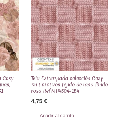
n Cosy
Tela Estampada colección Cosy
anas,
Knit motivos tejido de lana fondo
51
rosa Ref.MP4504-154
4,75
€
Añadir al carrito