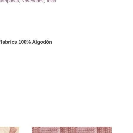
tampadas
,
Novedades
,
Telas
ffabrics 100% Algodón