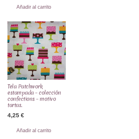
era:
es:
Añadir al carrito
16,50 €.
15,00 €.
Tela Patchwork
estampada – colección
confections – motivo
tartas.
4,25
€
Añadir al carrito