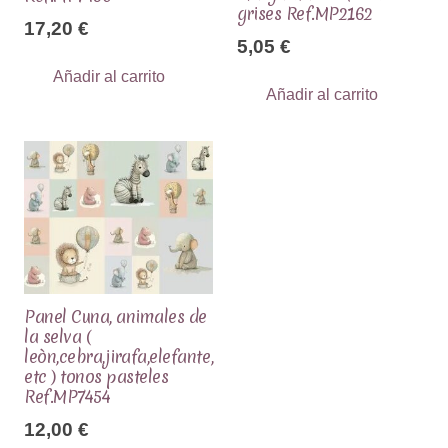
grises Ref.MP2162
17,20
€
5,05
€
Añadir al carrito
Añadir al carrito
Panel Cuna, animales de
la selva (
leòn,cebra,jirafa,elefante,
etc ) tonos pasteles
Ref.MP7454
12,00
€