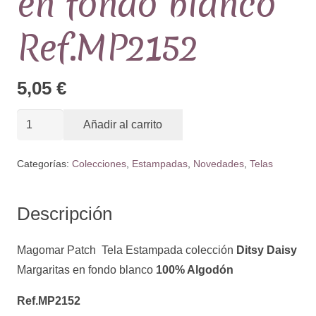
en fondo blanco
Ref.MP2152
5,05
€
Tela
Añadir al carrito
Estampada
colección
Categorías:
Colecciones
,
Estampadas
,
Novedades
,
Telas
Ditsy
Daisy
Descripción
Margaritas
en
Magomar Patch Tela Estampada colección
Ditsy Daisy
fondo
Margaritas en fondo blanco
100% Algodón
blanco
Ref.MP2152
Ref.MP2152
cantidad