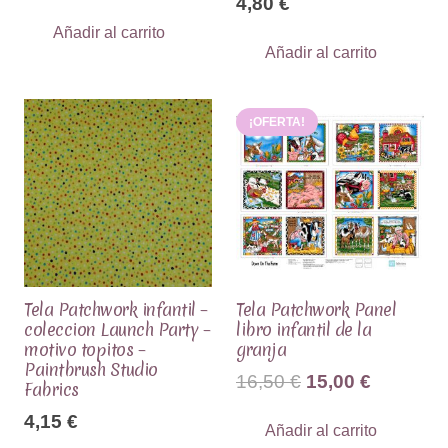
4,80
€
Añadir al carrito
Añadir al carrito
¡OFERTA!
Tela Patchwork infantil –
Tela Patchwork Panel
coleccion Launch Party –
libro infantil de la
motivo topitos –
granja
Paintbrush Studio
El
El
16,50
€
15,00
€
Fabrics
precio
precio
4,15
€
Añadir al carrito
original
actual