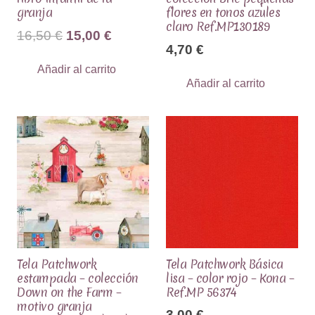
granja
flores en tonos azules
claro Ref.MP130189
El
El
16,50
€
15,00
€
4,70
€
precio
precio
Añadir al carrito
original
actual
Añadir al carrito
era:
es:
16,50 €.
15,00 €.
Tela Patchwork
Tela Patchwork Básica
estampada – colección
lisa – color rojo – Kona –
Down on the Farm –
Ref.MP 56374
motivo granja
3,00
€