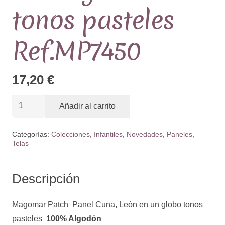
tonos pasteles
Ref.MP7450
17,20
€
Panel
Añadir al carrito
Cuna,
León
Categorías:
Colecciones
,
Infantiles
,
Novedades
,
Paneles
,
Telas
en
un
globo
Descripción
tonos
pasteles
Magomar Patch Panel Cuna, León en un globo tonos
Ref.MP7450
pasteles
100% Algodón