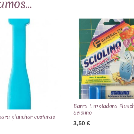
damos…
Barra Limpiadora Planc
Sciolino
 para planchar costuras
3,50
€