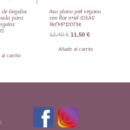
 de ángulos
Asa plana piel vegana
Ayuda para
con flor miel IDEAS
ngulos
Ref.MP12073K
02
El
El
12,40
€
11,50
€
precio
precio
Añadir al carrito
original
actual
 al carrito
era:
es:
12,40 €.
11,50 €.
d