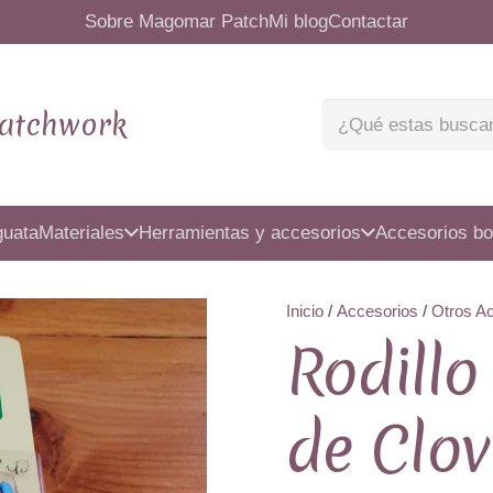
Sobre Magomar Patch
Mi blog
Contactar
atchwork
guata
Materiales
Herramientas y accesorios
Accesorios bo
Inicio
/
Accesorios
/
Otros A
Rodillo
de Clov