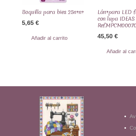
Boquilla para bies 25mm
Lámpara LED fl
con lupa IDEAS
5,65
€
Ref.MPCM0007
45,50
€
Añadir al carrito
Añadir al car
Av
Co