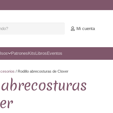
Mi cuenta
lsos
Patrones
Kits
Libros
Eventos
ccesorios
/ Rodillo abrecosturas de Clover
 abrecosturas
er