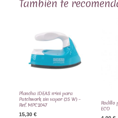
También te recomen
Plancha IDEAS mini para
Patchwork sin vapor (25 W) –
Rodillo
Ref. MPC1047
ECO
15,30
€
4,00
€