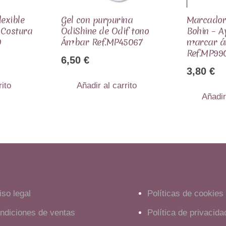
exible
Gel con purpurina
Marcador
 Costura
OdiShine de Odif tono
Bohin – 
0
Ámbar Ref.MP45067
marcar á
Ref.MP99
6,50
€
3,80
€
rito
Añadir al carrito
Añadir
iso legal
Políticas de cookies
ndiciones de ventas
Política de privacida