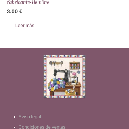
fabricante-Hemline
3,00
€
Leer más
Aviso legal
Condiciones de ventas