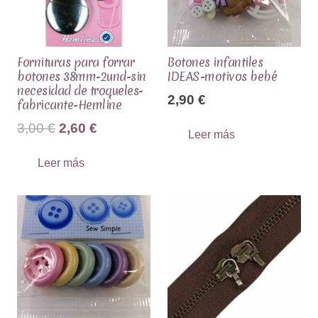
Fornituras para forrar
Botones infantiles
botones 38mm-2und-sin
IDEAS-motivos bebé
necesidad de troqueles-
2,90
€
fabricante-Hemline
El
El
3,00
€
2,60
€
Leer más
precio
precio
Leer más
original
actual
era:
es:
3,00 €.
2,60 €.