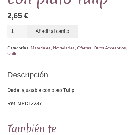
2,65
€
Dedal
Añadir al carrito
ajustable
con
Categorías:
Materiales
,
Novedades
,
Ofertas
,
Otros Accesorios
,
Outlet
plato
Tulip
cantidad
Descripción
Dedal
ajustable con plato
Tulip
Ref. MPC12237
También te