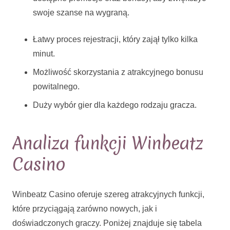
swoje szanse na wygraną.
Łatwy proces rejestracji, który zajął tylko kilka
minut.
Możliwość skorzystania z atrakcyjnego bonusu
powitalnego.
Duży wybór gier dla każdego rodzaju gracza.
Analiza funkcji Winbeatz
Casino
Winbeatz Casino oferuje szereg atrakcyjnych funkcji,
które przyciągają zarówno nowych, jak i
doświadczonych graczy. Poniżej znajduje się tabela