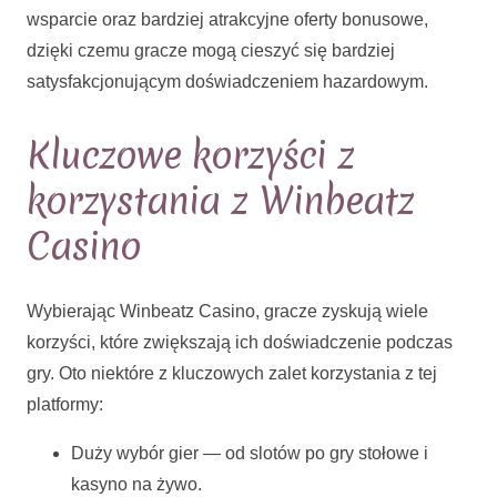
wsparcie oraz bardziej atrakcyjne oferty bonusowe,
dzięki czemu gracze mogą cieszyć się bardziej
satysfakcjonującym doświadczeniem hazardowym.
Kluczowe korzyści z
korzystania z Winbeatz
Casino
Wybierając Winbeatz Casino, gracze zyskują wiele
korzyści, które zwiększają ich doświadczenie podczas
gry. Oto niektóre z kluczowych zalet korzystania z tej
platformy:
Duży wybór gier — od slotów po gry stołowe i
kasyno na żywo.