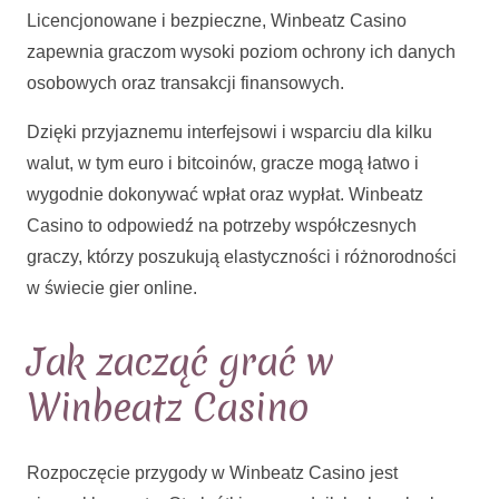
Licencjonowane i bezpieczne, Winbeatz Casino
zapewnia graczom wysoki poziom ochrony ich danych
osobowych oraz transakcji finansowych.
Dzięki przyjaznemu interfejsowi i wsparciu dla kilku
walut, w tym euro i bitcoinów, gracze mogą łatwo i
wygodnie dokonywać wpłat oraz wypłat. Winbeatz
Casino to odpowiedź na potrzeby współczesnych
graczy, którzy poszukują elastyczności i różnorodności
w świecie gier online.
Jak zacząć grać w
Winbeatz Casino
Rozpoczęcie przygody w Winbeatz Casino jest