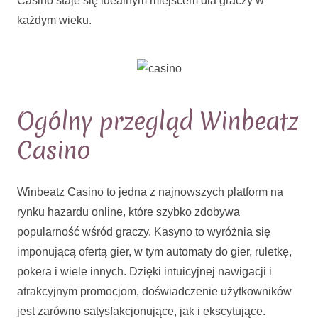
Casino staje się idealnym miejscem dla graczy w
każdym wieku.
Ogólny przegląd Winbeatz
Casino
Winbeatz Casino to jedna z najnowszych platform na
rynku hazardu online, które szybko zdobywa
popularność wśród graczy. Kasyno to wyróżnia się
imponującą ofertą gier, w tym automaty do gier, ruletkę,
pokera i wiele innych. Dzięki intuicyjnej nawigacji i
atrakcyjnym promocjom, doświadczenie użytkowników
jest zarówno satysfakcjonujące, jak i ekscytujące.