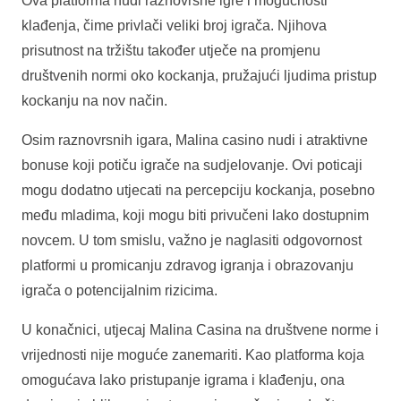
Ova platforma nudi raznovrsne igre i mogućnosti
klađenja, čime privlači veliki broj igrača. Njihova
prisutnost na tržištu također utječe na promjenu
društvenih normi oko kockanja, pružajući ljudima pristup
kockanju na nov način.
Osim raznovrsnih igara, Malina casino nudi i atraktivne
bonuse koji potiču igrače na sudjelovanje. Ovi poticaji
mogu dodatno utjecati na percepciju kockanja, posebno
među mladima, koji mogu biti privučeni lako dostupnim
novcem. U tom smislu, važno je naglasiti odgovornost
platformi u promicanju zdravog igranja i obrazovanju
igrača o potencijalnim rizicima.
U konačnici, utjecaj Malina Casina na društvene norme i
vrijednosti nije moguće zanemariti. Kao platforma koja
omogućava lako pristupanje igrama i klađenju, ona