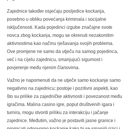
Zajednice također osjećaju posljedice kockanja,
posebno u obliku povećanja kriminala i socijalne
isključenosti. Kada pojedinci izgube značajne svote
novca zbog kockanja, mogu se okrenuti nezakonitim
aktivnostima kao načinu rješavanja svojih problema.
Ove promjene ne samo da utječu na samog pojedinca,
već i na cijelu zajednicu, smanjujući sigurnost i
povjerenje među njenim članovima.
Važno je napomenuti da ne utječe samo kockanje samo
negativno na zajednicu; postoje i pozitivni aspekti, kao
što su prilike za zajedničke aktivnosti i povezanost među
igračima. Malina casino igre, poput društvenih igara i
turnira, mogu stvoriti priliku za interakciju i jačanje
zajednice. Međutim, važno je postaviti jasne granice i
promicati odgovorno kockanje kako bi se smanjili rizici i