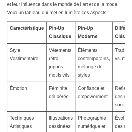
et leur influence dans le monde de l’art et de la mode.
Voici un tableau qui met en lumière ces aspects.
Caractéristique
Pin-Up
Pin-Up
Différe
Classique
Moderne
Clés
Style
Vêtements
Éléments
Traditio
Vestimentaire
rétro,
contemporains,
vs. mod
jupons,
mélange de
motifs vifs
styles
Émotion
Féminité
Confiance et
Réflexi
délibérée
empowerment
des no
sociale
Techniques
Illustrations
Photographie
Évoluti
Artistiques
dessinées
numérique et
des méd