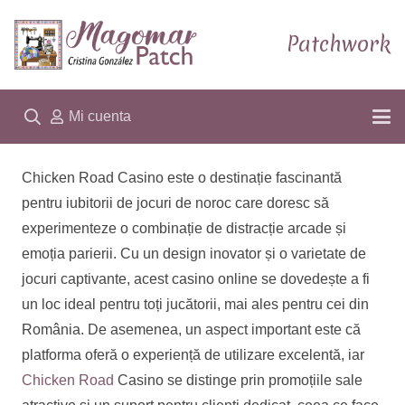
Patchwork
Mi cuenta
Chicken Road Casino este o destinație fascinantă
pentru iubitorii de jocuri de noroc care doresc să
experimenteze o combinație de distracție arcade și
emoția parierii. Cu un design inovator și o varietate de
jocuri captivante, acest casino online se dovedește a fi
un loc ideal pentru toți jucătorii, mai ales pentru cei din
România. De asemenea, un aspect important este că
platforma oferă o experiență de utilizare excelentă, iar
Chicken Road
Casino se distinge prin promoțiile sale