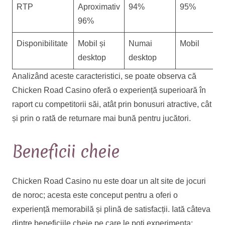
RTP
Aproximativ
94%
95%
96%
Disponibilitate
Mobil și
Numai
Mobil
desktop
desktop
Analizând aceste caracteristici, se poate observa că
Chicken Road Casino oferă o experiență superioară în
raport cu competitorii săi, atât prin bonusuri atractive, cât
și prin o rată de returnare mai bună pentru jucători.
Beneficii cheie
Chicken Road Casino nu este doar un alt site de jocuri
de noroc; acesta este conceput pentru a oferi o
experiență memorabilă și plină de satisfacții. Iată câteva
dintre beneficiile cheie pe care le poți experimenta: