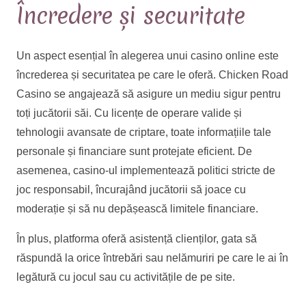
Încredere și securitate
Un aspect esențial în alegerea unui casino online este
încrederea și securitatea pe care le oferă. Chicken Road
Casino se angajează să asigure un mediu sigur pentru
toți jucătorii săi. Cu licențe de operare valide și
tehnologii avansate de criptare, toate informațiile tale
personale și financiare sunt protejate eficient. De
asemenea, casino-ul implementează politici stricte de
joc responsabil, încurajând jucătorii să joace cu
moderație și să nu depășească limitele financiare.
În plus, platforma oferă asistență clienților, gata să
răspundă la orice întrebări sau nelămuriri pe care le ai în
legătură cu jocul sau cu activitățile de pe site.