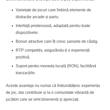
Varietate de jocuri care îmbină elemente de
distracție arcade și pariu.
Interfață prietenoasă, adaptată pentru toate
dispozitivele.
Bonuri atractive care îți cresc șansele de câștig.
RTP competitiv, asigurându-ți o experiență
pozitivă.
Suport pentru moneda locală (RON), facilitând
tranzacțiile.
Aceste avantaje nu numai că îmbunătățesc experiența
de joc, dar contribuie și la o comunitate vibrantă de
jucători care se simt bineveniți și apreciați.