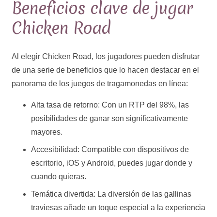
Beneficios clave de jugar
Chicken Road
Al elegir Chicken Road, los jugadores pueden disfrutar
de una serie de beneficios que lo hacen destacar en el
panorama de los juegos de tragamonedas en línea:
Alta tasa de retorno: Con un RTP del 98%, las
posibilidades de ganar son significativamente
mayores.
Accesibilidad: Compatible con dispositivos de
escritorio, iOS y Android, puedes jugar donde y
cuando quieras.
Temática divertida: La diversión de las gallinas
traviesas añade un toque especial a la experiencia