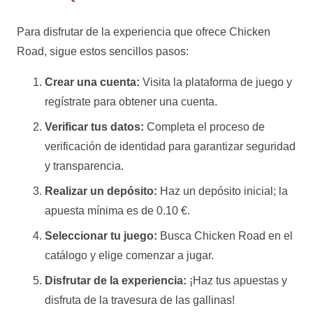
Para disfrutar de la experiencia que ofrece Chicken
Road, sigue estos sencillos pasos:
Crear una cuenta:
Visita la plataforma de juego y
regístrate para obtener una cuenta.
Verificar tus datos:
Completa el proceso de
verificación de identidad para garantizar seguridad
y transparencia.
Realizar un depósito:
Haz un depósito inicial; la
apuesta mínima es de 0.10 €.
Seleccionar tu juego:
Busca Chicken Road en el
catálogo y elige comenzar a jugar.
Disfrutar de la experiencia:
¡Haz tus apuestas y
disfruta de la travesura de las gallinas!