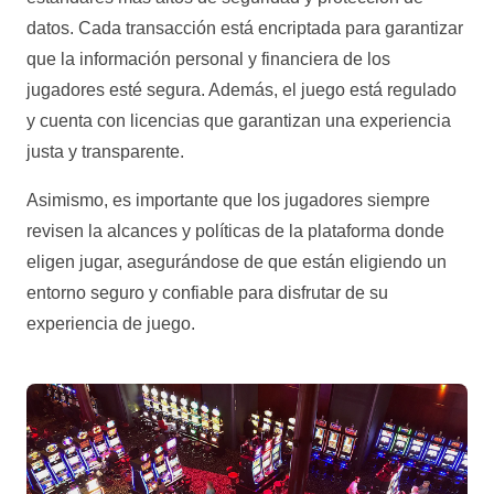
datos. Cada transacción está encriptada para garantizar
que la información personal y financiera de los
jugadores esté segura. Además, el juego está regulado
y cuenta con licencias que garantizan una experiencia
justa y transparente.
Asimismo, es importante que los jugadores siempre
revisen la alcances y políticas de la plataforma donde
eligen jugar, asegurándose de que están eligiendo un
entorno seguro y confiable para disfrutar de su
experiencia de juego.