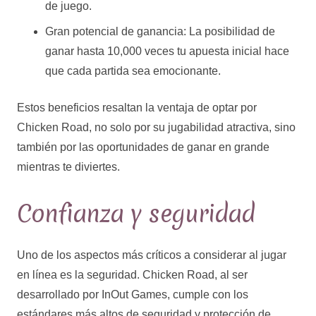
de juego.
Gran potencial de ganancia: La posibilidad de
ganar hasta 10,000 veces tu apuesta inicial hace
que cada partida sea emocionante.
Estos beneficios resaltan la ventaja de optar por
Chicken Road, no solo por su jugabilidad atractiva, sino
también por las oportunidades de ganar en grande
mientras te diviertes.
Confianza y seguridad
Uno de los aspectos más críticos a considerar al jugar
en línea es la seguridad. Chicken Road, al ser
desarrollado por InOut Games, cumple con los
estándares más altos de seguridad y protección de