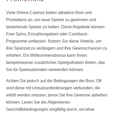
Viele Online-Casinos bieten attraktive Boni und
Promotions an, um neue Spieler zu gewinnen und
bestehende Spieler zu halten. Diese Angebote können
Free Spins, Einzahlungsboni oder Cashback-
Programme umfassen. Nutzen Sie diese Vorteile, um
Ihre Spielzeit zu verlängern und Ihre Gewinnchancen zu
erhöhen. Ein Willkommensbonus kann Ihnen
beispielsweise zusätzliches Spielguthaben bieten, das
Sie für Spielautomaten verwenden können.
Achten Sie jedoch auf die Bedingungen der Boni. Oft
sind diese mit Umsatzanforderungen verbunden, die
erfüllt werden müssen, bevor Sie Ihre Gewinne abheben
können. Lesen Sie die Allgemeinen
Geschäftsbedingungen sorgfältig durch, um böse