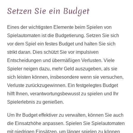
Setzen Sie ein Budget
Eines der wichtigsten Elemente beim Spielen von
Spielautomaten ist die Budgetierung. Setzen Sie sich
vor dem Spiel ein festes Budget und halten Sie sich
strikt daran. Dies schützt Sie vor impulsiven
Entscheidungen und übermäßigen Verlusten. Viele
Spieler neigen dazu, mehr Geld auszugeben, als sie
sich leisten können, insbesondere wenn sie versuchen,
Verluste zurückzugewinnen. Ein festgelegtes Budget
hilft Ihnen, verantwortungsbewusst zu spielen und Ihr
Spielerlebnis zu genießen.
Um Ihr Budget effektiver zu verwalten, können Sie auch
die Einsatzhöhe anpassen. Spielen Sie Spielautomaten
mit niedrigen Einsätzen, um länger spielen zu können