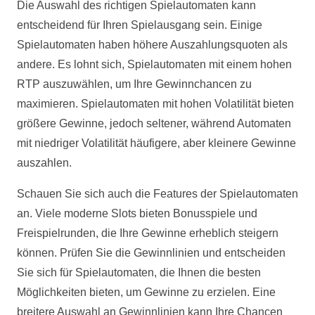
Die Auswahl des richtigen Spielautomaten kann
entscheidend für Ihren Spielausgang sein. Einige
Spielautomaten haben höhere Auszahlungsquoten als
andere. Es lohnt sich, Spielautomaten mit einem hohen
RTP auszuwählen, um Ihre Gewinnchancen zu
maximieren. Spielautomaten mit hohen Volatilität bieten
größere Gewinne, jedoch seltener, während Automaten
mit niedriger Volatilität häufigere, aber kleinere Gewinne
auszahlen.
Schauen Sie sich auch die Features der Spielautomaten
an. Viele moderne Slots bieten Bonusspiele und
Freispielrunden, die Ihre Gewinne erheblich steigern
können. Prüfen Sie die Gewinnlinien und entscheiden
Sie sich für Spielautomaten, die Ihnen die besten
Möglichkeiten bieten, um Gewinne zu erzielen. Eine
breitere Auswahl an Gewinnlinien kann Ihre Chancen