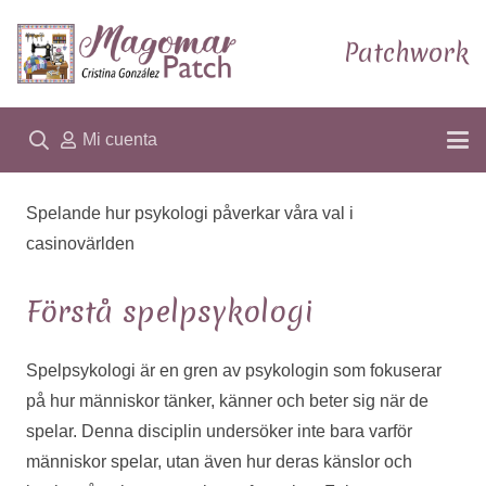
Patchwork
Mi cuenta
Spelande hur psykologi påverkar våra val i
casinovärlden
Förstå spelpsykologi
Spelpsykologi är en gren av psykologin som fokuserar
på hur människor tänker, känner och beter sig när de
spelar. Denna disciplin undersöker inte bara varför
människor spelar, utan även hur deras känslor och