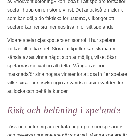
av «frekvent belöning» kan leda till att spelare fortsätter
spela i hopp om en större vinst. Det är också en teknik
som kan dölja de faktiska förlusterna, vilket gör att
spelare känner sig mer positiva inför sitt spelande.
Vidare spelar «jackpotter» en stor roll i hur spelare
lockas till olika spel. Stora jackpotter kan skapa en
känsla av att vinna något stort är möjligt, vilket ökar
spelarnas motivation att delta. Många casinon
marknadsför sina högsta vinster för att dra in fler spelare,
vilket visar hur psykologin används i casinovärlden för
att locka och behålla kunder.
Risk och belöning i spelande
Risk och belöning är centrala begrepp inom spelande
och påverkar hur spelare gör sina val. Många spelare är