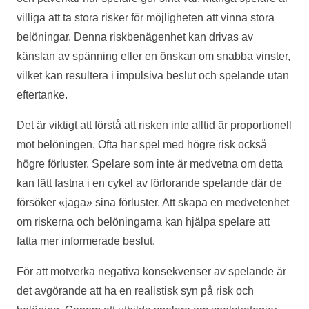
villiga att ta stora risker för möjligheten att vinna stora
belöningar. Denna riskbenägenhet kan drivas av
känslan av spänning eller en önskan om snabba vinster,
vilket kan resultera i impulsiva beslut och spelande utan
eftertanke.
Det är viktigt att förstå att risken inte alltid är proportionell
mot belöningen. Ofta har spel med högre risk också
högre förluster. Spelare som inte är medvetna om detta
kan lätt fastna i en cykel av förlorande spelande där de
försöker «jaga» sina förluster. Att skapa en medvetenhet
om riskerna och belöningarna kan hjälpa spelare att
fatta mer informerade beslut.
För att motverka negativa konsekvenser av spelande är
det avgörande att ha en realistisk syn på risk och