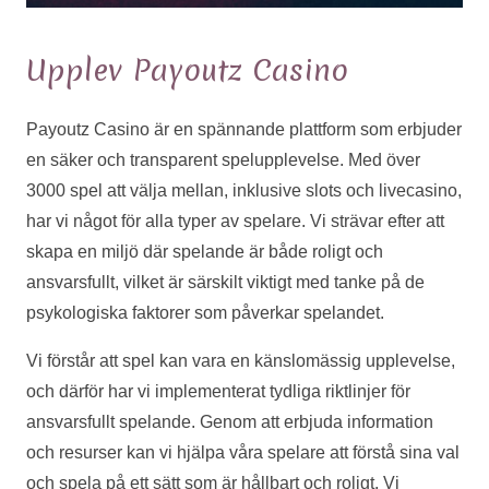
Upplev Payoutz Casino
Payoutz Casino är en spännande plattform som erbjuder
en säker och transparent spelupplevelse. Med över
3000 spel att välja mellan, inklusive slots och livecasino,
har vi något för alla typer av spelare. Vi strävar efter att
skapa en miljö där spelande är både roligt och
ansvarsfullt, vilket är särskilt viktigt med tanke på de
psykologiska faktorer som påverkar spelandet.
Vi förstår att spel kan vara en känslomässig upplevelse,
och därför har vi implementerat tydliga riktlinjer för
ansvarsfullt spelande. Genom att erbjuda information
och resurser kan vi hjälpa våra spelare att förstå sina val
och spela på ett sätt som är hållbart och roligt. Vi