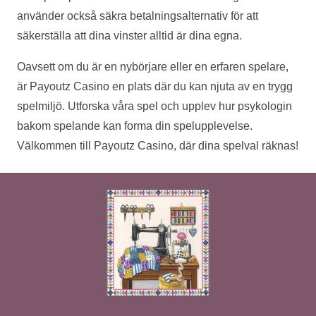
använder också säkra betalningsalternativ för att
säkerställa att dina vinster alltid är dina egna.
Oavsett om du är en nybörjare eller en erfaren spelare,
är Payoutz Casino en plats där du kan njuta av en trygg
spelmiljö. Utforska våra spel och upplev hur psykologin
bakom spelande kan forma din spelupplevelse.
Välkommen till Payoutz Casino, där dina spelval räknas!