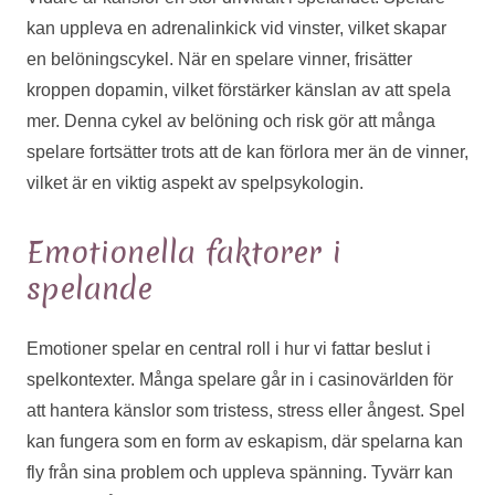
kan uppleva en adrenalinkick vid vinster, vilket skapar
en belöningscykel. När en spelare vinner, frisätter
kroppen dopamin, vilket förstärker känslan av att spela
mer. Denna cykel av belöning och risk gör att många
spelare fortsätter trots att de kan förlora mer än de vinner,
vilket är en viktig aspekt av spelpsykologin.
Emotionella faktorer i
spelande
Emotioner spelar en central roll i hur vi fattar beslut i
spelkontexter. Många spelare går in i casinovärlden för
att hantera känslor som tristess, stress eller ångest. Spel
kan fungera som en form av eskapism, där spelarna kan
fly från sina problem och uppleva spänning. Tyvärr kan