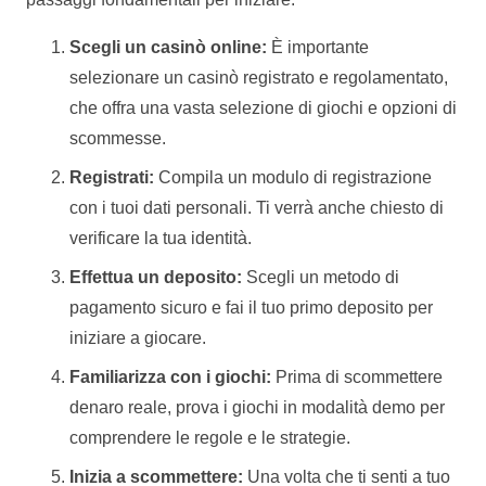
Scegli un casinò online:
È importante
selezionare un casinò registrato e regolamentato,
che offra una vasta selezione di giochi e opzioni di
scommesse.
Registrati:
Compila un modulo di registrazione
con i tuoi dati personali. Ti verrà anche chiesto di
verificare la tua identità.
Effettua un deposito:
Scegli un metodo di
pagamento sicuro e fai il tuo primo deposito per
iniziare a giocare.
Familiarizza con i giochi:
Prima di scommettere
denaro reale, prova i giochi in modalità demo per
comprendere le regole e le strategie.
Inizia a scommettere:
Una volta che ti senti a tuo