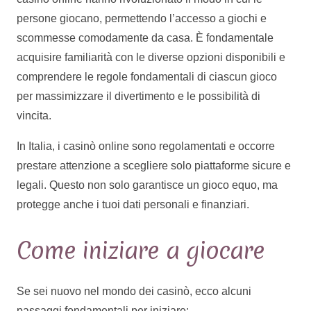
persone giocano, permettendo l’accesso a giochi e
scommesse comodamente da casa. È fondamentale
acquisire familiarità con le diverse opzioni disponibili e
comprendere le regole fondamentali di ciascun gioco
per massimizzare il divertimento e le possibilità di
vincita.
In Italia, i casinò online sono regolamentati e occorre
prestare attenzione a scegliere solo piattaforme sicure e
legali. Questo non solo garantisce un gioco equo, ma
protegge anche i tuoi dati personali e finanziari.
Come iniziare a giocare
Se sei nuovo nel mondo dei casinò, ecco alcuni
passaggi fondamentali per iniziare: