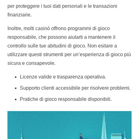
per proteggere i tuoi dati personali e le transazioni
finanziarie.
Inoltre, molti casinò offrono programmi di gioco
responsabile, che possono aiutarti a mantenere il
controllo sulle tue abitudini di gioco. Non esitare a
utilizzare questi strumenti per un’esperienza di gioco più
sicura e consapevole.
Licenze valide e trasparenza operativa.
Supporto clienti accessibile per risolvere problemi.
Pratiche di gioco responsabile disponibili.