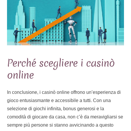
Perché scegliere i casinò
online
In conclusione, i casinò online offrono un’esperienza di
gioco entusiasmante e accessibile a tutti. Con una
selezione di giochi infinita, bonus generosi e la
comodità di giocare da casa, non c’è da meravigliarsi se
sempre più persone si stanno avvicinando a questo