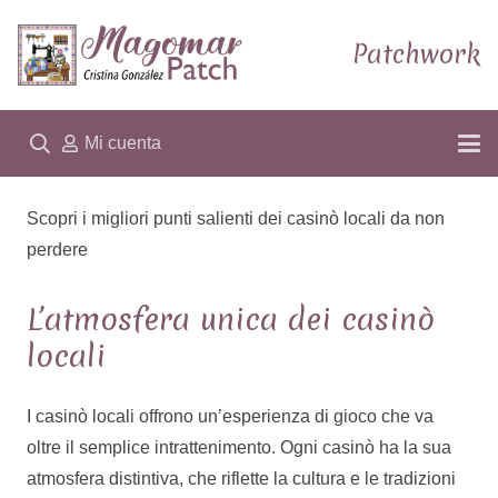
Patchwork
Mi cuenta
Scopri i migliori punti salienti dei casinò locali da non
perdere
L’atmosfera unica dei casinò
locali
I casinò locali offrono un’esperienza di gioco che va
oltre il semplice intrattenimento. Ogni casinò ha la sua
atmosfera distintiva, che riflette la cultura e le tradizioni