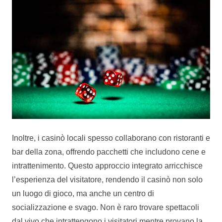
Inoltre, i casinò locali spesso collaborano con ristoranti e
bar della zona, offrendo pacchetti che includono cene e
intrattenimento. Questo approccio integrato arricchisce
l’esperienza del visitatore, rendendo il casinò non solo
un luogo di gioco, ma anche un centro di
socializzazione e svago. Non è raro trovare spettacoli
dal vivo che intrattengono i visitatori mentre provano la