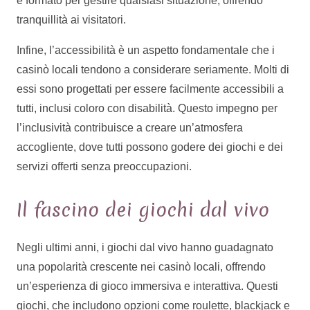
è formato per gestire qualsiasi situazione, offrendo
tranquillità ai visitatori.
Infine, l’accessibilità è un aspetto fondamentale che i
casinò locali tendono a considerare seriamente. Molti di
essi sono progettati per essere facilmente accessibili a
tutti, inclusi coloro con disabilità. Questo impegno per
l’inclusività contribuisce a creare un’atmosfera
accogliente, dove tutti possono godere dei giochi e dei
servizi offerti senza preoccupazioni.
Il fascino dei giochi dal vivo
Negli ultimi anni, i giochi dal vivo hanno guadagnato
una popolarità crescente nei casinò locali, offrendo
un’esperienza di gioco immersiva e interattiva. Questi
giochi, che includono opzioni come roulette, blackjack e