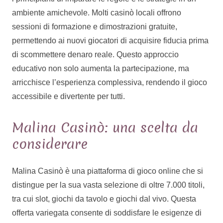
ambiente amichevole. Molti casinò locali offrono
sessioni di formazione e dimostrazioni gratuite,
permettendo ai nuovi giocatori di acquisire fiducia prima
di scommettere denaro reale. Questo approccio
educativo non solo aumenta la partecipazione, ma
arricchisce l’esperienza complessiva, rendendo il gioco
accessibile e divertente per tutti.
Malina Casinò: una scelta da
considerare
Malina Casinò è una piattaforma di gioco online che si
distingue per la sua vasta selezione di oltre 7.000 titoli,
tra cui slot, giochi da tavolo e giochi dal vivo. Questa
offerta variegata consente di soddisfare le esigenze di