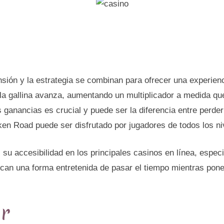
ión y la estrategia se combinan para ofrecer una experienc
a gallina avanza, aumentando un multiplicador a medida que
as ganancias es crucial y puede ser la diferencia entre perde
cken Road puede ser disfrutado por jugadores de todos los ni
u accesibilidad en los principales casinos en línea, espec
can una forma entretenida de pasar el tiempo mientras ponen
r