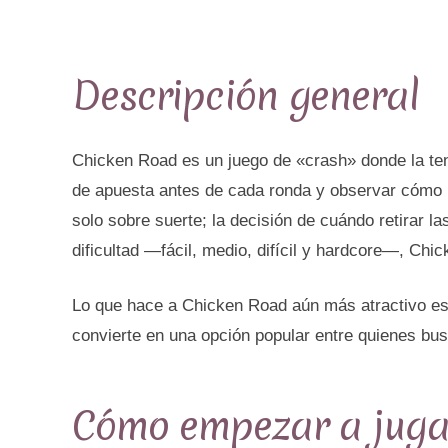
Descripción general
Chicken Road es un juego de «crash» donde la tens
de apuesta antes de cada ronda y observar cómo l
solo sobre suerte; la decisión de cuándo retirar l
dificultad —fácil, medio, difícil y hardcore—, Chi
Lo que hace a Chicken Road aún más atractivo es s
convierte en una opción popular entre quienes bus
Cómo empezar a juga