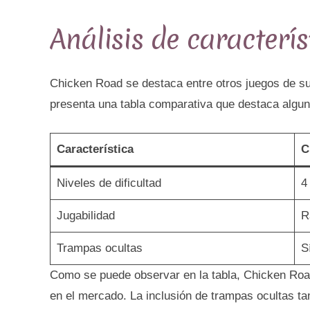
Análisis de caracterís
Chicken Road se destaca entre otros juegos de su 
presenta una tabla comparativa que destaca algun
Característica
C
Niveles de dificultad
4
Jugabilidad
R
Trampas ocultas
S
Como se puede observar en la tabla, Chicken Road 
en el mercado. La inclusión de trampas ocultas t