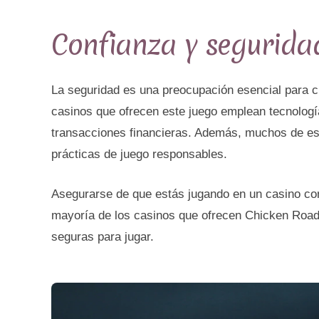
Confianza y segurida
La seguridad es una preocupación esencial para cu
casinos que ofrecen este juego emplean tecnología
transacciones financieras. Además, muchos de est
prácticas de juego responsables.
Asegurarse de que estás jugando en un casino confi
mayoría de los casinos que ofrecen Chicken Road 
seguras para jugar.