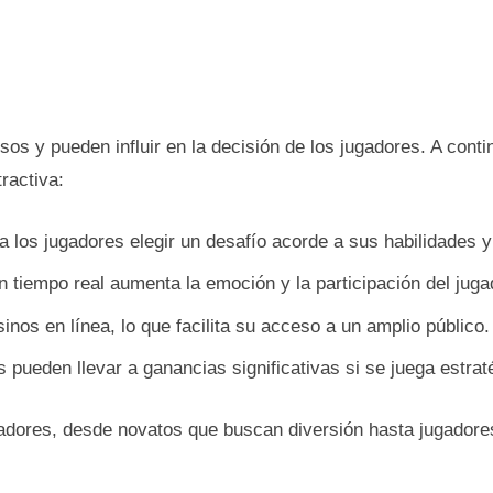
s y pueden influir en la decisión de los jugadores. A conti
ractiva:
 los jugadores elegir un desafío acorde a sus habilidades y
 tiempo real aumenta la emoción y la participación del juga
inos en línea, lo que facilita su acceso a un amplio público.
 pueden llevar a ganancias significativas si se juega estra
gadores, desde novatos que buscan diversión hasta jugado