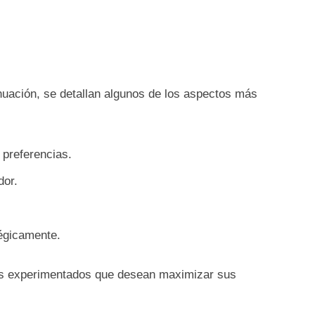
nuación, se detallan algunos de los aspectos más
 preferencias.
dor.
tégicamente.
res experimentados que desean maximizar sus