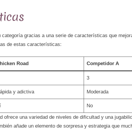
ticas
categoría gracias a una serie de características que mejora
as de estas características:
hicken Road
Competidor A
3
ápida y adictiva
Moderada
í
No
ofrece una variedad de niveles de dificultad y una jugabili
ambién añade un elemento de sorpresa y estrategia que much