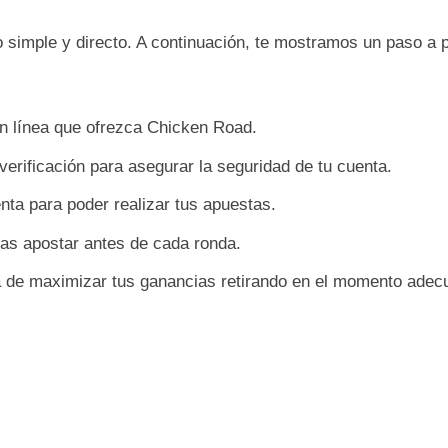
o simple y directo. A continuación, te mostramos un paso a
n línea que ofrezca Chicken Road.
erificación para asegurar la seguridad de tu cuenta.
ta para poder realizar tus apuestas.
s apostar antes de cada ronda.
ta de maximizar tus ganancias retirando en el momento adec