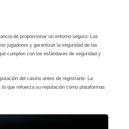
tancia de proporcionar un entorno seguro. Los
os jugadores y garantizar la seguridad de las
 que cumplen con los estándares de seguridad y
utación del casino antes de registrarte. La
 lo que refuerza su reputación como plataformas