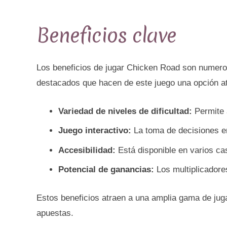
Beneficios clave
Los beneficios de jugar Chicken Road son numeroso
destacados que hacen de este juego una opción at
Variedad de niveles de dificultad:
Permite a
Juego interactivo:
La toma de decisiones en
Accesibilidad:
Está disponible en varios cas
Potencial de ganancias:
Los multiplicadores
Estos beneficios atraen a una amplia gama de ju
apuestas.