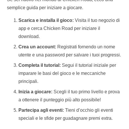
semplice guida per iniziare a giocare.
Scarica e installa il gioco:
Visita il tuo negozio di
app e cerca Chicken Road per iniziare il
download.
Crea un account:
Registrati fornendo un nome
utente e una password per salvare i tuoi progressi.
Completa il tutorial:
Segui il tutorial iniziale per
imparare le basi del gioco e le meccaniche
principali.
Inizia a giocare:
Scegli il tuo primo livello e prova
a ottenere il punteggio più alto possibile!
Partecipa agli eventi:
Tieni d’occhio gli eventi
speciali e le sfide per guadagnare premi extra.