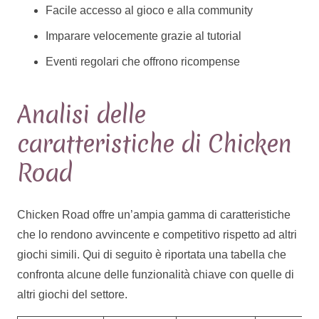
Facile accesso al gioco e alla community
Imparare velocemente grazie al tutorial
Eventi regolari che offrono ricompense
Analisi delle
caratteristiche di Chicken
Road
Chicken Road offre un’ampia gamma di caratteristiche
che lo rendono avvincente e competitivo rispetto ad altri
giochi simili. Qui di seguito è riportata una tabella che
confronta alcune delle funzionalità chiave con quelle di
altri giochi del settore.