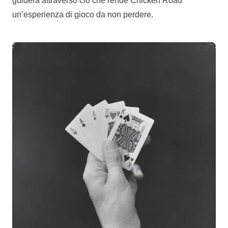
guiderà attraverso ciò che rende Chicken Road
un’esperienza di gioco da non perdere.