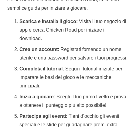
semplice guida per iniziare a giocare.
Scarica e installa il gioco:
Visita il tuo negozio di
app e cerca Chicken Road per iniziare il
download.
Crea un account:
Registrati fornendo un nome
utente e una password per salvare i tuoi progressi.
Completa il tutorial:
Segui il tutorial iniziale per
imparare le basi del gioco e le meccaniche
principali.
Inizia a giocare:
Scegli il tuo primo livello e prova
a ottenere il punteggio più alto possibile!
Partecipa agli eventi:
Tieni d’occhio gli eventi
speciali e le sfide per guadagnare premi extra.