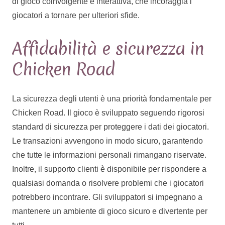
di gioco coinvolgente e interattiva, che incoraggia i
giocatori a tornare per ulteriori sfide.
Affidabilità e sicurezza in
Chicken Road
La sicurezza degli utenti è una priorità fondamentale per
Chicken Road. Il gioco è sviluppato seguendo rigorosi
standard di sicurezza per proteggere i dati dei giocatori.
Le transazioni avvengono in modo sicuro, garantendo
che tutte le informazioni personali rimangano riservate.
Inoltre, il supporto clienti è disponibile per rispondere a
qualsiasi domanda o risolvere problemi che i giocatori
potrebbero incontrare. Gli sviluppatori si impegnano a
mantenere un ambiente di gioco sicuro e divertente per