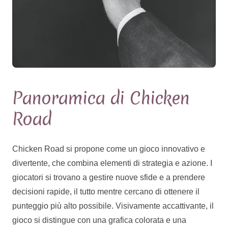
Panoramica di Chicken
Road
Chicken Road si propone come un gioco innovativo e
divertente, che combina elementi di strategia e azione. I
giocatori si trovano a gestire nuove sfide e a prendere
decisioni rapide, il tutto mentre cercano di ottenere il
punteggio più alto possibile. Visivamente accattivante, il
gioco si distingue con una grafica colorata e una