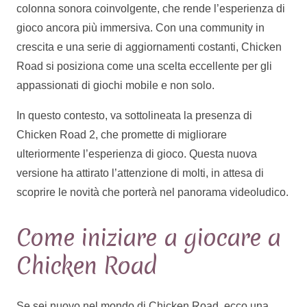
colonna sonora coinvolgente, che rende l’esperienza di
gioco ancora più immersiva. Con una community in
crescita e una serie di aggiornamenti costanti, Chicken
Road si posiziona come una scelta eccellente per gli
appassionati di giochi mobile e non solo.
In questo contesto, va sottolineata la presenza di
Chicken Road 2, che promette di migliorare
ulteriormente l’esperienza di gioco. Questa nuova
versione ha attirato l’attenzione di molti, in attesa di
scoprire le novità che porterà nel panorama videoludico.
Come iniziare a giocare a
Chicken Road
Se sei nuovo nel mondo di Chicken Road, ecco una