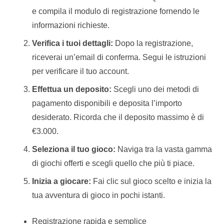
e compila il modulo di registrazione fornendo le
informazioni richieste.
Verifica i tuoi dettagli:
Dopo la registrazione,
riceverai un’email di conferma. Segui le istruzioni
per verificare il tuo account.
Effettua un deposito:
Scegli uno dei metodi di
pagamento disponibili e deposita l’importo
desiderato. Ricorda che il deposito massimo è di
€3.000.
Seleziona il tuo gioco:
Naviga tra la vasta gamma
di giochi offerti e scegli quello che più ti piace.
Inizia a giocare:
Fai clic sul gioco scelto e inizia la
tua avventura di gioco in pochi istanti.
Registrazione rapida e semplice