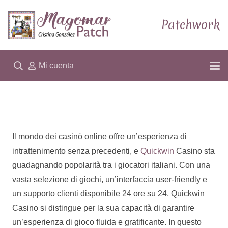
Patchwork
Mi cuenta
Il mondo dei casinò online offre un’esperienza di
intrattenimento senza precedenti, e
Quickwin
Casino sta
guadagnando popolarità tra i giocatori italiani. Con una
vasta selezione di giochi, un’interfaccia user-friendly e
un supporto clienti disponibile 24 ore su 24, Quickwin
Casino si distingue per la sua capacità di garantire
un’esperienza di gioco fluida e gratificante. In questo