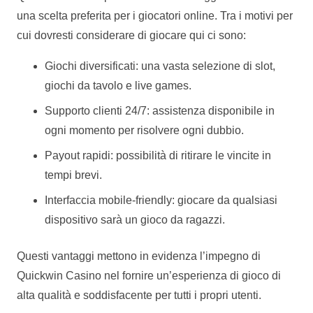
una scelta preferita per i giocatori online. Tra i motivi per
cui dovresti considerare di giocare qui ci sono:
Giochi diversificati: una vasta selezione di slot,
giochi da tavolo e live games.
Supporto clienti 24/7: assistenza disponibile in
ogni momento per risolvere ogni dubbio.
Payout rapidi: possibilità di ritirare le vincite in
tempi brevi.
Interfaccia mobile-friendly: giocare da qualsiasi
dispositivo sarà un gioco da ragazzi.
Questi vantaggi mettono in evidenza l’impegno di
Quickwin Casino nel fornire un’esperienza di gioco di
alta qualità e soddisfacente per tutti i propri utenti.