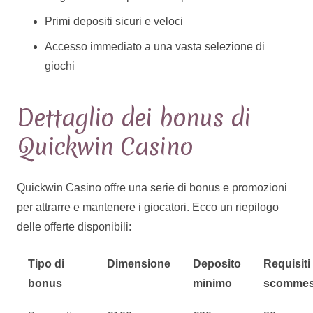
Primi depositi sicuri e veloci
Accesso immediato a una vasta selezione di
giochi
Dettaglio dei bonus di
Quickwin Casino
Quickwin Casino offre una serie di bonus e promozioni
per attrarre e mantenere i giocatori. Ecco un riepilogo
delle offerte disponibili:
Tipo di
Dimensione
Deposito
Requisiti 
bonus
minimo
scomme