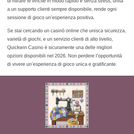
di ritirare le vincite in modo rapido e senza stress, unita
a un supporto clienti sempre disponibile, rende ogni
sessione di gioco un’esperienza positiva.
Se stai cercando un casinò online che unisca sicurezza,
varietà di giochi, e un servizio clienti di alto livello,
Quickwin Casino è sicuramente una delle migliori
opzioni disponibili nel 2026. Non perdere l’opportunità
di vivere un’esperienza di gioco unica e gratificante.