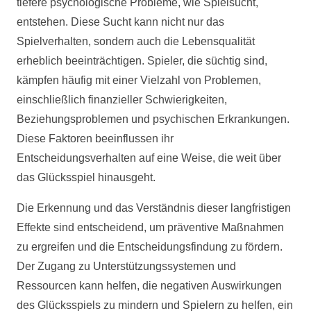
tiefere psychologische Probleme, wie Spielsucht,
entstehen. Diese Sucht kann nicht nur das
Spielverhalten, sondern auch die Lebensqualität
erheblich beeinträchtigen. Spieler, die süchtig sind,
kämpfen häufig mit einer Vielzahl von Problemen,
einschließlich finanzieller Schwierigkeiten,
Beziehungsproblemen und psychischen Erkrankungen.
Diese Faktoren beeinflussen ihr
Entscheidungsverhalten auf eine Weise, die weit über
das Glücksspiel hinausgeht.
Die Erkennung und das Verständnis dieser langfristigen
Effekte sind entscheidend, um präventive Maßnahmen
zu ergreifen und die Entscheidungsfindung zu fördern.
Der Zugang zu Unterstützungssystemen und
Ressourcen kann helfen, die negativen Auswirkungen
des Glücksspiels zu mindern und Spielern zu helfen, ein