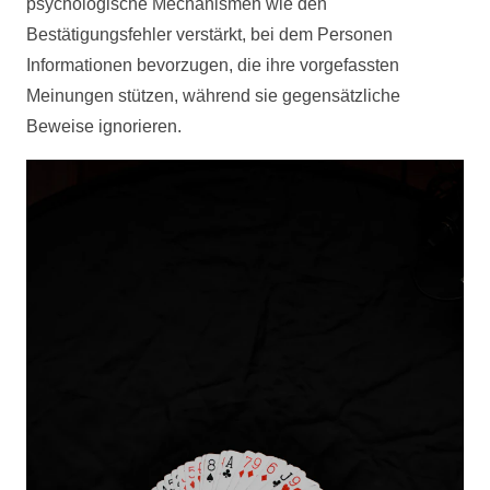
psychologische Mechanismen wie den
Bestätigungsfehler verstärkt, bei dem Personen
Informationen bevorzugen, die ihre vorgefassten
Meinungen stützen, während sie gegensätzliche
Beweise ignorieren.