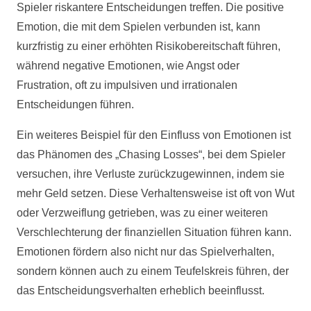
Spieler riskantere Entscheidungen treffen. Die positive
Emotion, die mit dem Spielen verbunden ist, kann
kurzfristig zu einer erhöhten Risikobereitschaft führen,
während negative Emotionen, wie Angst oder
Frustration, oft zu impulsiven und irrationalen
Entscheidungen führen.
Ein weiteres Beispiel für den Einfluss von Emotionen ist
das Phänomen des „Chasing Losses“, bei dem Spieler
versuchen, ihre Verluste zurückzugewinnen, indem sie
mehr Geld setzen. Diese Verhaltensweise ist oft von Wut
oder Verzweiflung getrieben, was zu einer weiteren
Verschlechterung der finanziellen Situation führen kann.
Emotionen fördern also nicht nur das Spielverhalten,
sondern können auch zu einem Teufelskreis führen, der
das Entscheidungsverhalten erheblich beeinflusst.