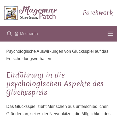
Patchwork
Mi cuenta
Psychologische Auswirkungen von Glücksspiel auf das
Entscheidungsverhalten
Einführung in die
psychologischen Aspekte des
Glücksspiels
Das Glücksspiel zieht Menschen aus unterschiedlichen
Gründen an, sei es der Nervenkitzel, die Möglichkeit des