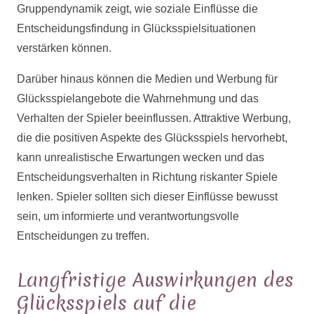
Gruppendynamik zeigt, wie soziale Einflüsse die
Entscheidungsfindung in Glücksspielsituationen
verstärken können.
Darüber hinaus können die Medien und Werbung für
Glücksspielangebote die Wahrnehmung und das
Verhalten der Spieler beeinflussen. Attraktive Werbung,
die die positiven Aspekte des Glücksspiels hervorhebt,
kann unrealistische Erwartungen wecken und das
Entscheidungsverhalten in Richtung riskanter Spiele
lenken. Spieler sollten sich dieser Einflüsse bewusst
sein, um informierte und verantwortungsvolle
Entscheidungen zu treffen.
Langfristige Auswirkungen des
Glücksspiels auf die