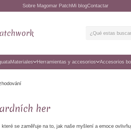
Sobre Magomar Patch
Mi blog
Contactar
atchwork
guata
Materiales
Herramientas y accesorios
Accesorios bo
ozhodování
ardních her
 které se zaměřuje na to, jak naše myšlení a emoce ovlivňuj