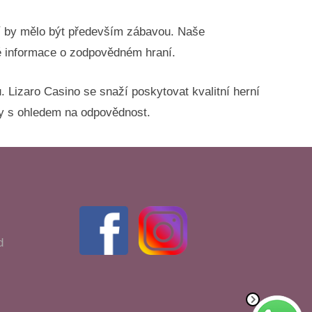
aní by mělo být především zábavou. Naše
né informace o zodpovědném hraní.
u. Lizaro Casino se snaží poskytovat kvalitní herní
dy s ohledem na odpovědnost.
d