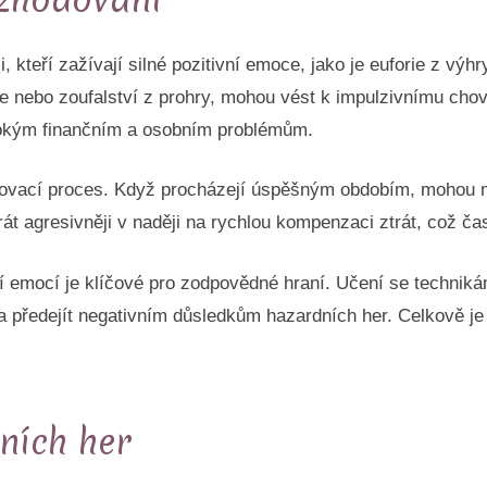
, kteří zažívají silné pozitivní emoce, jako je euforie z výh
ace nebo zoufalství z prohry, mohou vést k impulzivnímu cho
bokým finančním a osobním problémům.
dovací proces. Když procházejí úspěšným obdobím, mohou mí
t agresivněji v naději na rychlou kompenzaci ztrát, což čas
 emocí je klíčové pro zodpovědné hraní. Učení se techniká
 předejít negativním důsledkům hazardních her. Celkově je 
ních her