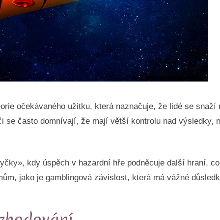
 teorie očekávaného užitku, která naznačuje, že lidé se snaž
i se často domnívají, že mají větší kontrolu nad výsledky, 
ky», kdy úspěch v hazardní hře podněcuje další hraní, což
m, jako je gamblingová závislost, která má vážné důsledky p
ozhodování