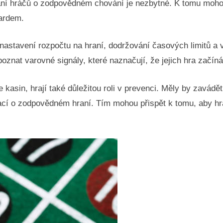
ání hráčů o zodpovědném chování je nezbytné. K tomu moho
zardem.
 nastavení rozpočtu na hraní, dodržování časových limitů 
oznat varovné signály, které naznačují, že jejich hra začín
e kasin, hrají také důležitou roli v prevenci. Měly by zavádě
ací o zodpovědném hraní. Tím mohou přispět k tomu, aby hrá