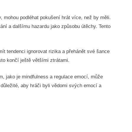
ry, mohou podléhat pokušení hrát více, než by měli.
vání a dalšímu hazardu jako způsobu útěchy. Tento
t tendenci ignorovat rizika a přehánět své šance
to končí ještě většími ztrátami.
m, jako je mindfulness a regulace emocí, může
důležité, aby hráči byli vědomi svých emocí a