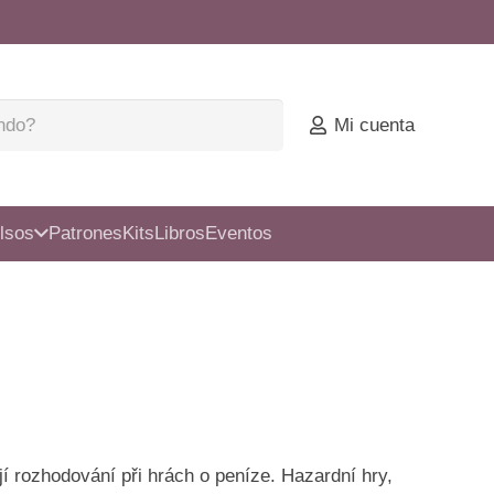
Mi cuenta
lsos
Patrones
Kits
Libros
Eventos
í rozhodování při hrách o peníze. Hazardní hry,