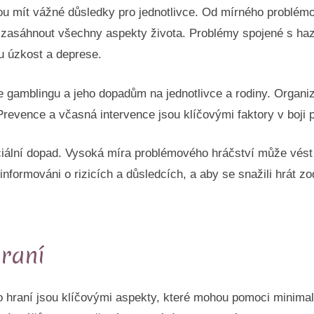
ou mít vážné důsledky pro jednotlivce. Od mírného problémo
 zasáhnout všechny aspekty života. Problémy spojené s haz
u úzkost a deprese.
 gamblingu a jeho dopadům na jednotlivce a rodiny. Organiz
Prevence a včasná intervence jsou klíčovými faktory v boji pr
ciální dopad. Vysoká míra problémového hráčství může vést
li informováni o rizicích a důsledcích, a aby se snažili hrá
raní
hraní jsou klíčovými aspekty, které mohou pomoci minimali