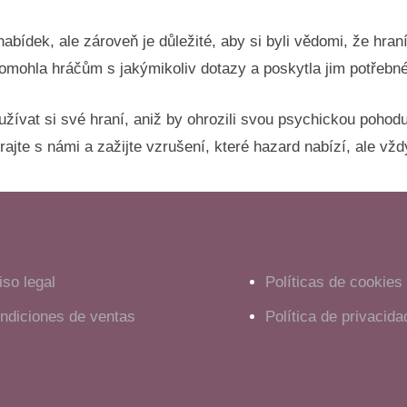
abídek, ale zároveň je důležité, aby si byli vědomi, že hr
pomohla hráčům s jakýmikoliv dotazy a poskytla jim potřeb
a užívat si své hraní, aniž by ohrozili svou psychickou pohod
jte s námi a zažijte vzrušení, které hazard nabízí, ale vž
iso legal
Políticas de cookies
ndiciones de ventas
Política de privacida