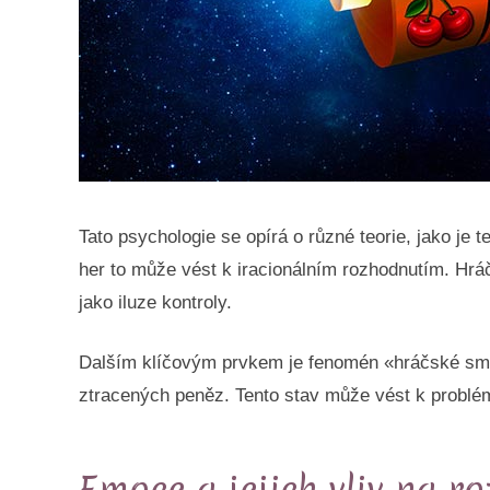
Tato psychologie se opírá o různé teorie, jako je
her to může vést k iracionálním rozhodnutím. Hráč
jako iluze kontroly.
Dalším klíčovým prvkem je fenomén «hráčské smyč
ztracených peněz. Tento stav může vést k problémů
Emoce a jejich vliv na r