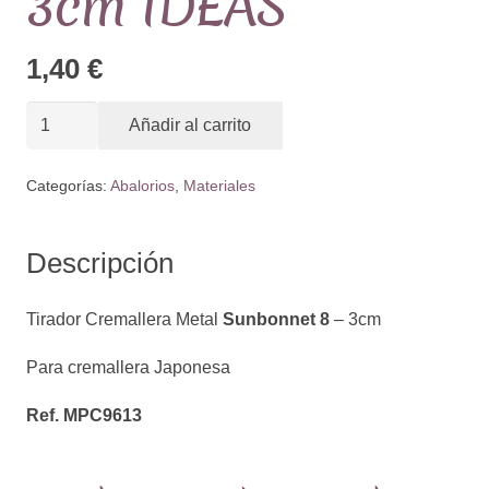
3cm IDEAS
1,40
€
Tirador
Añadir al carrito
Cremallera
Metal
Categorías:
Abalorios
,
Materiales
Sunbonnet
8
Descripción
-
3cm
Tirador Cremallera Metal
Sunbonnet 8
– 3cm
IDEAS
cantidad
Para cremallera Japonesa
Ref. MPC9613