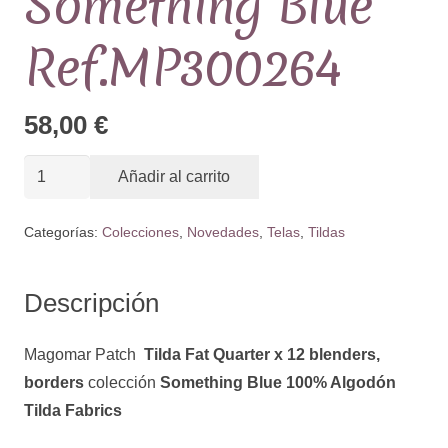
Something Blue
Ref.MP300264
58,00
€
Tilda
Añadir al carrito
Fat
Quarter
Categorías:
Colecciones
,
Novedades
,
Telas
,
Tildas
x
12
Descripción
blenders,
borders
Magomar Patch
Tilda Fat Quarter x 12 blenders,
colección
borders
colección
Something Blue 100% Algodón
Something
Tilda Fabrics
Blue
Ref.MP300264