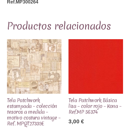
Ref.MP300264
cantidad
Productos relacionados
Tela Patchwork
Tela Patchwork Básica
estampada – colección
lisa – color rojo – Kona –
tesoros a medida –
Ref.MP 56374
motivo costura vintage –
3,00
€
Ref. MPQT27339E