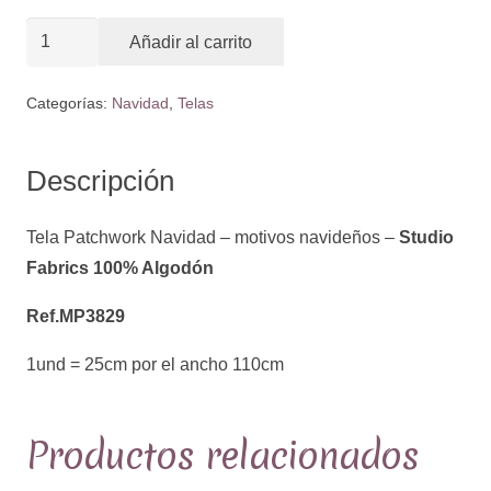
Tela
Añadir al carrito
Patchwork
Navidad
Categorías:
Navidad
,
Telas
-
motivos
Descripción
navideños
-
Tela Patchwork Navidad – motivos navideños –
Studio
Ref.MP3829
Fabrics 100% Algodón
cantidad
Ref.MP3829
1und = 25cm por el ancho 110cm
Productos relacionados