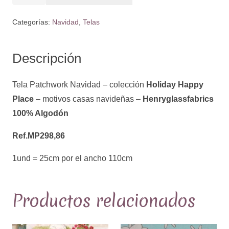
Patchwork
Navidad
Categorías:
Navidad
,
Telas
-
colección
Descripción
Holiday
Happy
Tela Patchwork Navidad – colección
Holiday Happy
Place
Place
– motivos casas navideñas –
Henryglassfabrics
-
100% Algodón
motivos
casas
Ref.MP298,86
navideñas
1und = 25cm por el ancho 110cm
-
Ref.MP298,86
cantidad
Productos relacionados