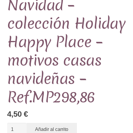
Navidad –
colección Holiday
Happy Place –
motivos casas
navideñas –
Ref.MP298,86
4,50
€
Tela
Añadir al carrito