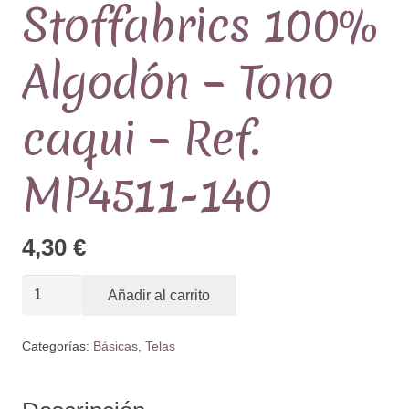
Stoffabrics 100%
Algodón – Tono
caqui – Ref.
MP4511-140
4,30
€
Tela
Añadir al carrito
Patchwork
Básica
Categorías:
Básicas
,
Telas
Tono
sobre