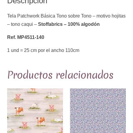
Descripción
Tono
-
Tela Patchwork Básica Tono sobre Tono – motivo hojitas
motivo
– tono caqui –
Stoffabrics – 100% algodón
hojitas
-
Ref. MP4511-140
Stoffabrics
1 und = 25 cm por el ancho 110cm
100%
Algodón
-
Productos relacionados
Tono
caqui
-
Ref.
MP4511-
140
cantidad