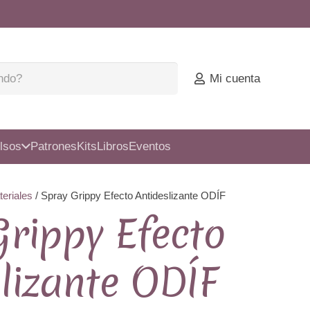
Mi cuenta
lsos
Patrones
Kits
Libros
Eventos
eriales
/ Spray Grippy Efecto Antideslizante ODÍF
Grippy Efecto
lizante ODÍF