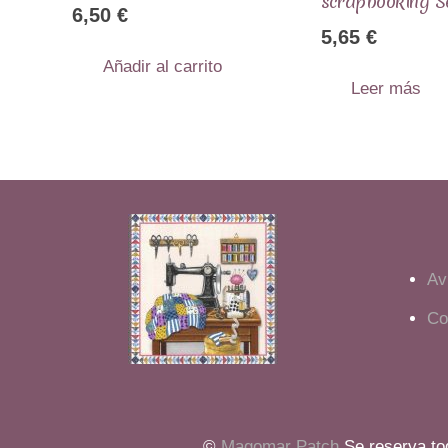
scrapbooking 
6,50
€
5,65
€
Añadir al carrito
Leer más
Av
Co
©
Magomar Patch
Se reserva tod