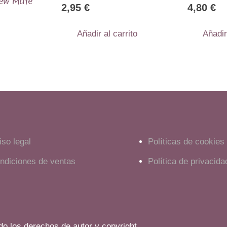
Sew Mate
2,95
€
4,80
€
Añadir al carrito
Añadir
iso legal
Políticas de cookies
ndiciones de ventas
Política de privacida
o los derechos de autor y copyright.