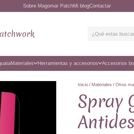
Sobre Magomar Patch
Mi blog
Contactar
atchwork
guata
Materiales
Herramientas y accesorios
Accesorios bo
Inicio
/
Materiales
/
Otros mat
Spray 
Antides