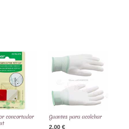
or concortador
Guantes para acolchar
ut
2,00
€