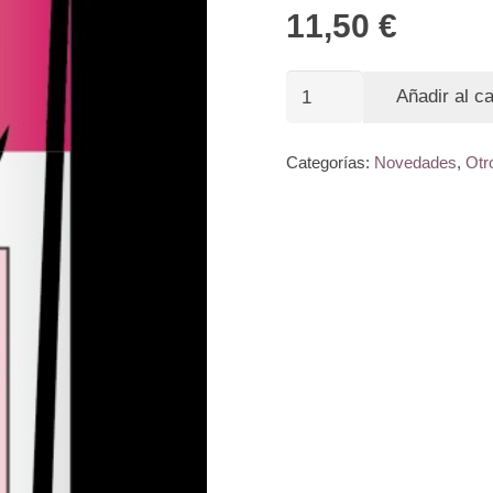
11,50
€
Spray
Añadir al ca
Grippy
Efecto
Categorías:
Novedades
,
Otr
Antideslizante
ODÍF
cantidad