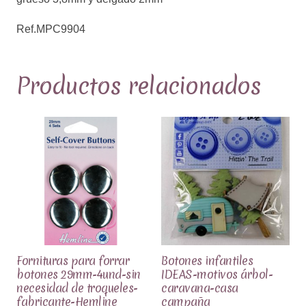
delgado
2mm
Ref.MPC9904
Ref.MPC9904
cantidad
Productos relacionados
Fornituras para forrar
Botones infantiles
botones 29mm-4und-sin
IDEAS-motivos árbol-
necesidad de troqueles-
caravana-casa
fabricante-Hemline
campaña