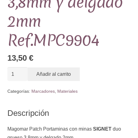
3,8mm y delgado
2mm
Ref.MPC9904
13,50
€
Portaminas
Añadir al carrito
con
minas
Categorías:
Marcadores
,
Materiales
SIGNET
duo
Descripción
grueso
3,8mm
Magomar Patch Portaminas con minas
SIGNET
duo
y
grueso 3,8mm y delgado 2mm