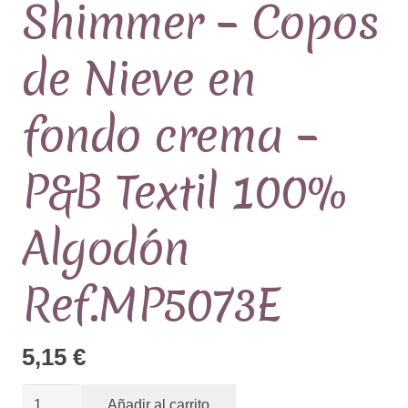
Shimmer – Copos
de Nieve en
fondo crema –
P&B Textil 100%
Algodón
Ref.MP5073E
5,15
€
Navidad
Añadir al carrito