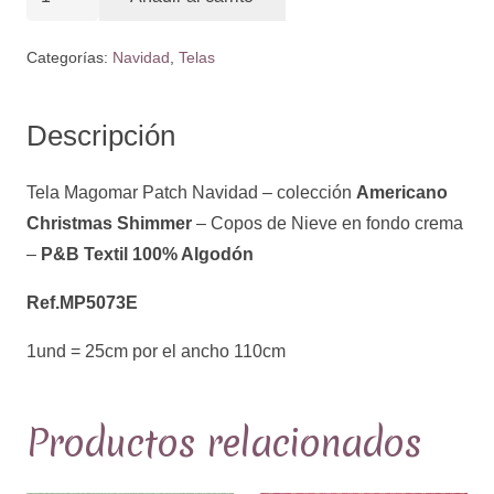
-
colección
Categorías:
Navidad
,
Telas
Americano
Christmas
Descripción
Shimmer
-
Tela Magomar Patch Navidad – colección
Americano
Copos
Christmas Shimmer
– Copos de Nieve en fondo crema
de
–
P&B Textil 100% Algodón
Nieve
en
Ref.MP5073E
fondo
1und = 25cm por el ancho 110cm
crema
-
P&B
Productos relacionados
Textil
100%