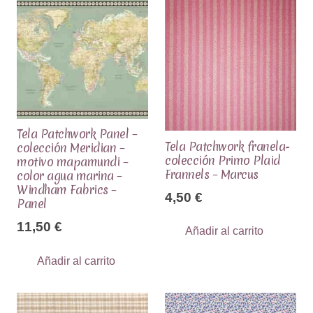
Algodón
Ref.MP5073E
cantidad
Tela Patchwork Panel –
Tela Patchwork franela-
colección Meridian –
colección Primo Plaid
motivo mapamundi –
Frannels – Marcus
color agua marina –
Windham Fabrics –
4,50
€
Panel
11,50
€
Añadir al carrito
Añadir al carrito