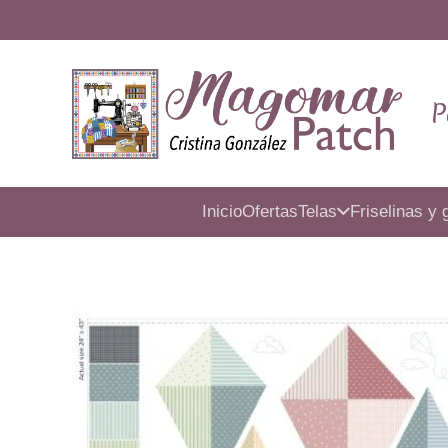
P
Inicio
Ofertas
Telas
Friselinas y 