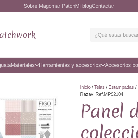
Sobre Magomar Patch
Mi blog
Contactar
atchwork
guata
Materiales
Herramientas y accesorios
Accesorios bo
Inicio
/
Telas
/
Estampadas
/
Razavi Ref.MP92104
Panel 
colecci