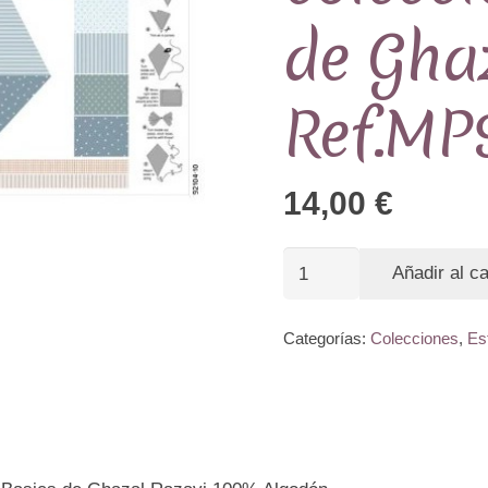
de Gha
Ref.MP
14,00
€
Panel
Añadir al ca
de
Cometa
Categorías:
Colecciones
,
Es
colección
Nest
Basics
de