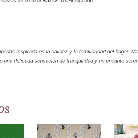
 Basics de Ghazal Razavi 100% Algodón
Ghazal
Razavi
Ref.MP92104
cantidad
dos inspirada en la calidez y la familiaridad del hogar. M
do una delicada sensación de tranquilidad y un encanto sere
os