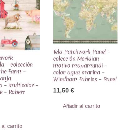
Tela Patchwork Panel –
hwork
colección Meridian –
a – colección
motivo mapamundi –
the Farm –
color agua marina –
ranja
Windham Fabrics – Panel
 – multicolor –
11,50
€
e – Robert
Añadir al carrito
 al carrito