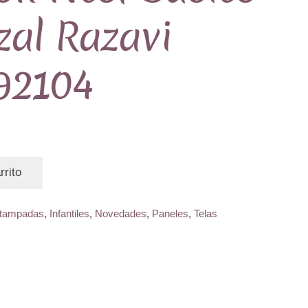
zal Razavi
92104
rrito
tampadas
,
Infantiles
,
Novedades
,
Paneles
,
Telas