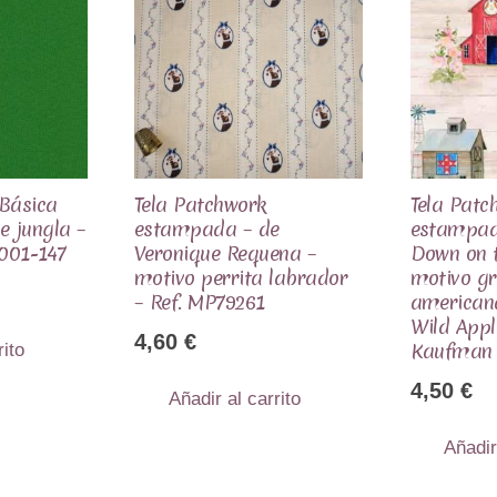
 Básica
Tela Patchwork
Tela Patc
de jungla –
estampada – de
estampad
001-147
Veronique Requena –
Down on 
motivo perrita labrador
motivo g
– Ref. MP79261
americana
Wild Appl
4,60
€
Kaufman
rito
4,50
€
Añadir al carrito
Añadir