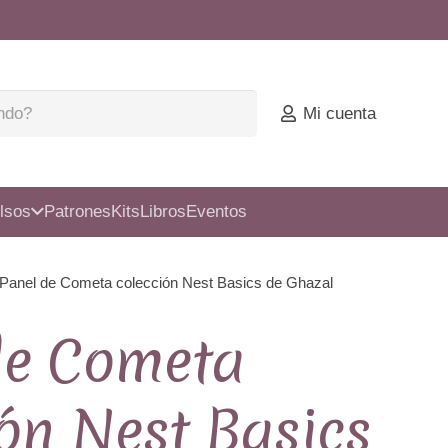
Mi cuenta
lsos
Patrones
Kits
Libros
Eventos
 Panel de Cometa colección Nest Basics de Ghazal
de Cometa
ón Nest Basics