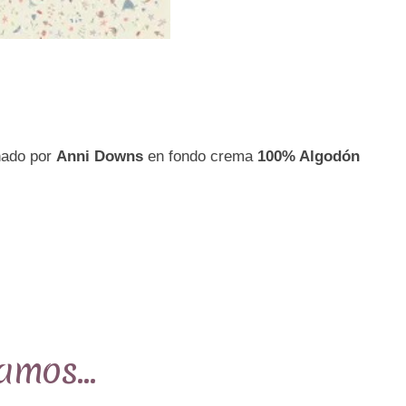
por
Anni
Downs
en
fondo
crema
ñado por
Anni Downs
en fondo crema
100% Algodón
Ref.MP7420
cantidad
damos…