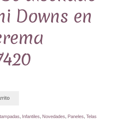
ni Downs en
crema
7420
rrito
tampadas
,
Infantiles
,
Novedades
,
Paneles
,
Telas