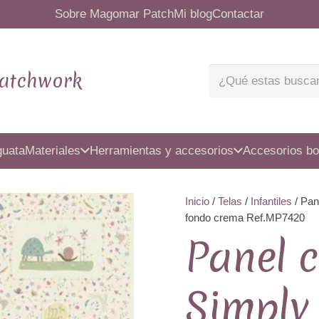
Sobre Magomar Patch
Mi blog
Contactar
atchwork
guata
Materiales
Herramientas y accesorios
Accesorios bo
Inicio
/
Telas
/
Infantiles
/ Pan
fondo crema Ref.MP7420
Panel c
Simply