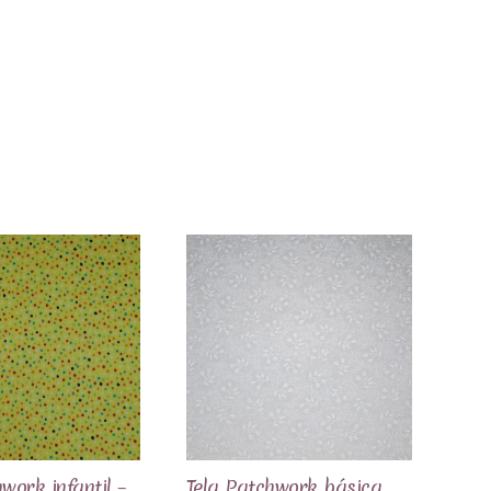
work infantil –
Tela Patchwork básica