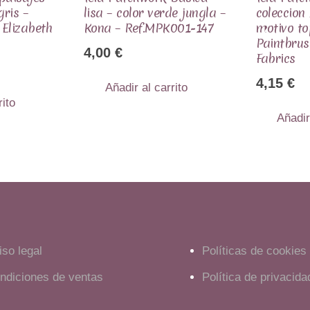
gris –
lisa – color verde jungla –
coleccion
 Elizabeth
Kona – Ref.MPK001-147
motivo to
Paintbrus
4,00
€
Fabrics
4,15
€
Añadir al carrito
rito
Añadir
iso legal
Políticas de cookies
ndiciones de ventas
Política de privacida