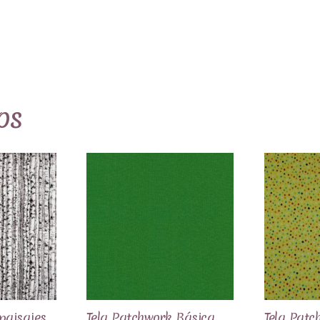
os
paisajes
Tela Patchwork Básica
Tela Patch