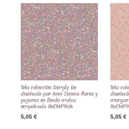
Tela colección Simply Be
Tela col
diseñado por Anni Downs flores y
diseñad
pajaros en fondo malva
margari
empolvado Ref.MP7424
Ref.MP7
5,05
€
5,05
€