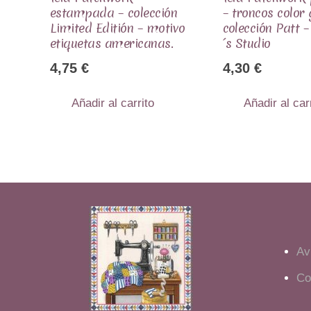
estampada – colección
– troncos color 
Limited Editión – motivo
colección Patt –
etiquetas americanas.
´s Studio
4,75
€
4,30
€
Añadir al carrito
Añadir al car
Av
Co