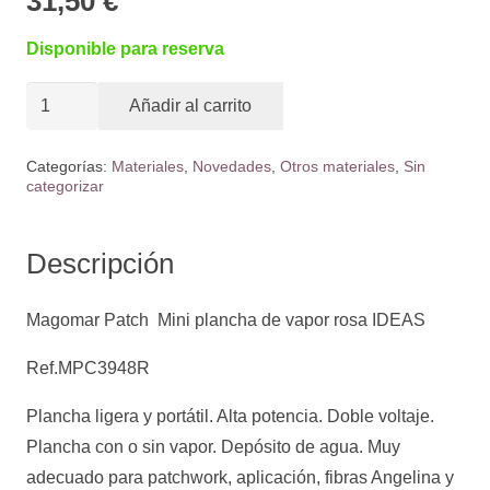
31,50
€
Disponible para reserva
Mini
Añadir al carrito
plancha
de
Categorías:
Materiales
,
Novedades
,
Otros materiales
,
Sin
categorizar
vapor
rosa
Ref.MPC3948R
Descripción
cantidad
Magomar Patch Mini plancha de vapor rosa IDEAS
Ref.MPC3948R
Plancha ligera y portátil. Alta potencia. Doble voltaje.
Plancha con o sin vapor. Depósito de agua. Muy
adecuado para patchwork, aplicación, fibras Angelina y