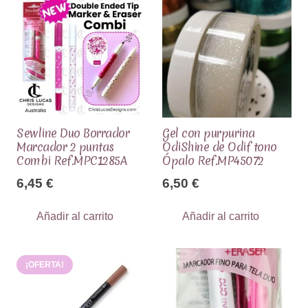
Sewline Duo Borrador
Gel con purpurina
Marcador 2 puntas
OdiShine de Odif tono
Combi Ref.MPC1285A
Ópalo Ref.MP45072
6,45
€
6,50
€
Añadir al carrito
Añadir al carrito
¡OFERTA!