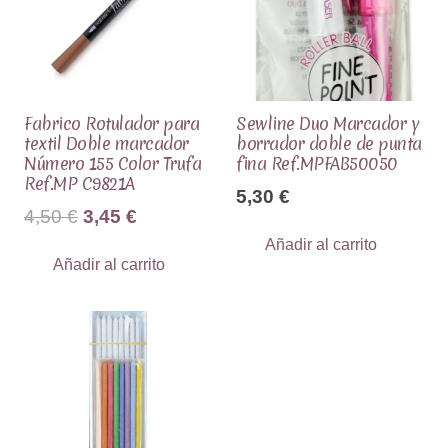
Fabrico Rotulador para
Sewline Duo Marcador y
textil Doble marcador
borrador doble de punta
Número 155 Color Trufa
fina Ref.MPFAB50050
Ref.MP C9821A
5,30
€
El
El
4,50
€
3,45
€
precio
precio
Añadir al carrito
Añadir al carrito
original
actual
era:
es:
4,50 €.
3,45 €.