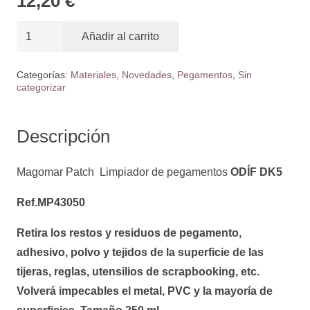
12,20
€
Limpiador
Añadir al carrito
de
pegamentos
Categorías:
Materiales
,
Novedades
,
Pegamentos
,
Sin
categorizar
ODÍF
DK5
Ref.MP43050
Descripción
cantidad
Magomar Patch Limpiador de pegamentos
ODÍF DK5
Ref.MP43050
Retira los restos y residuos de pegamento,
adhesivo, polvo y tejidos de la superficie de las
tijeras, reglas, utensilios de scrapbooking, etc.
Volverá impecables el metal, PVC y la mayoría de