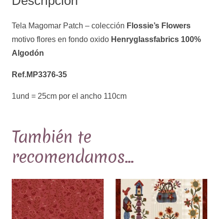
Descripción
flores
en
Tela Magomar Patch – colección
Flossie’s Flowers
fondo
motivo flores en fondo oxido
Henryglassfabrics 100%
oxido
Algodón
Henryglassfabrics
100%
Ref.MP3376-35
Algodón
1und = 25cm por el ancho 110cm
Ref.MP3376-
35
cantidad
También te
recomendamos…