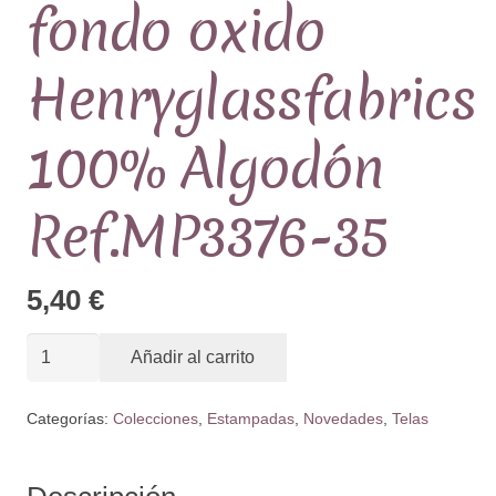
fondo oxido
Henryglassfabrics
100% Algodón
Ref.MP3376-35
5,40
€
Tela
Añadir al carrito
colección
Flossie's
Categorías:
Colecciones
,
Estampadas
,
Novedades
,
Telas
Flowers
motivo