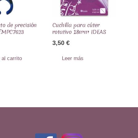
cto de precisión
Cuchilla para cúter
f.MPC7623
rotativo 18mm IDEAS
3,50
€
 al carrito
Leer más