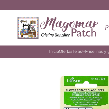
P
Inicio
Ofertas
Telas
Friselinas y 