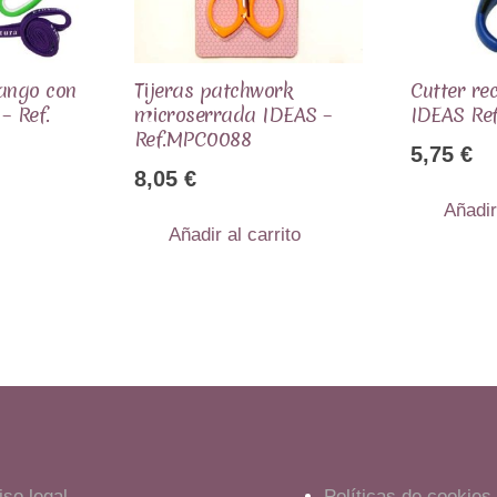
mango con
Tijeras patchwork
Cutter re
– Ref.
microserrada IDEAS –
IDEAS Re
Ref.MPC0088
5,75
€
8,05
€
Añadir
Añadir al carrito
iso legal
Políticas de cookies