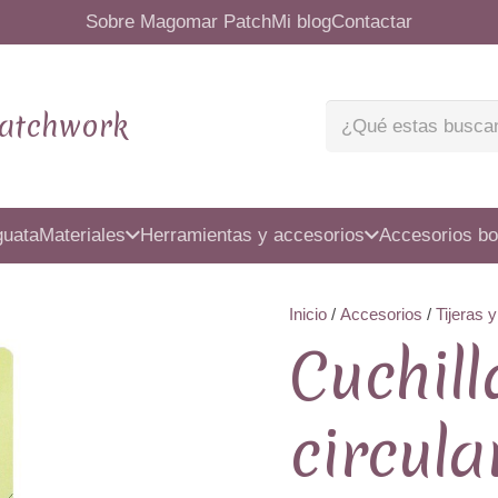
Sobre Magomar Patch
Mi blog
Contactar
atchwork
guata
Materiales
Herramientas y accesorios
Accesorios bo
Inicio
/
Accesorios
/
Tijeras y
Cuchill
circul