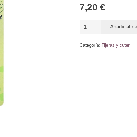
7,20
€
Cuchilla
Añadir al ca
cúter
circular
Categoría:
Tijeras y cuter
Clover
45mm
cantidad