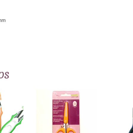
mm
os