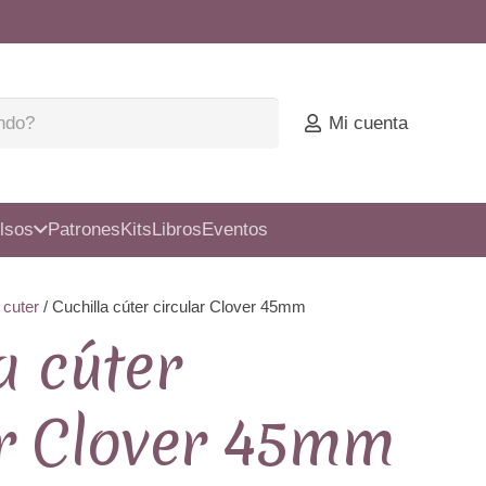
Mi cuenta
lsos
Patrones
Kits
Libros
Eventos
 cuter
/ Cuchilla cúter circular Clover 45mm
a cúter
ar Clover 45mm