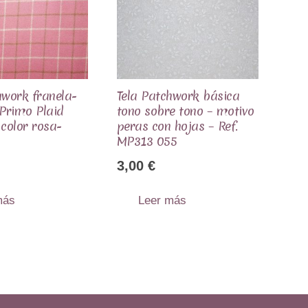
hwork franela-
Tela Patchwork básica
 Primo Plaid
tono sobre tono – motivo
 color rosa-
peras con hojas – Ref.
MP313 055
3,00
€
más
Leer más