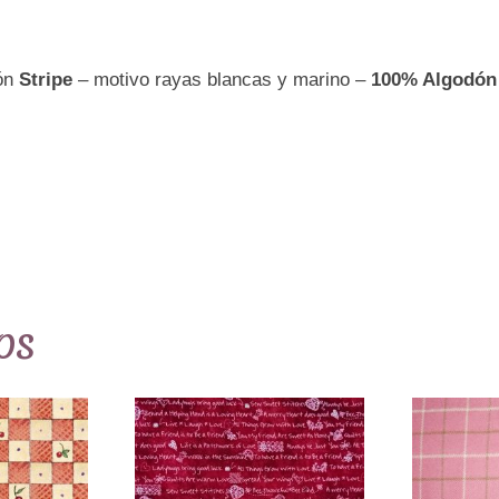
blancas
y
ión
Stripe
– motivo rayas blancas y marino –
100% Algodón
marino
-
100%
Algodón
Ref.MP8234-
02
cantidad
os