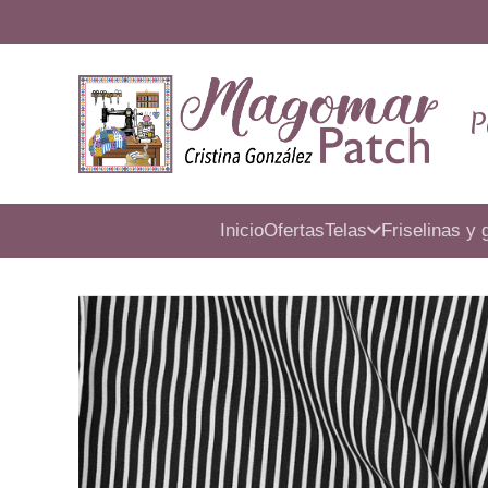
P
Inicio
Ofertas
Telas
Friselinas y 