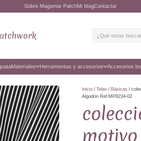
Sobre Magomar Patch
Mi blog
Contactar
atchwork
guata
Materiales
Herramientas y accesorios
Accesorios bo
Inicio
/
Telas
/
Básicas
/ cole
Algodón Ref.MP8234-02
colecci
motivo