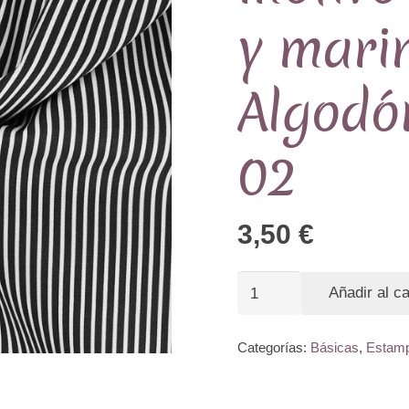
y mari
Algodó
02
3,50
€
colección
Añadir al ca
Stripe
-
Categorías:
Básicas
,
Estam
motivo
rayas