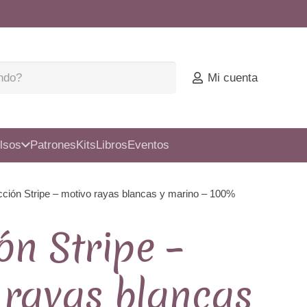
Mi cuenta
lsos
Patrones
Kits
Libros
Eventos
cción Stripe – motivo rayas blancas y marino – 100%
ón Stripe –
 rayas blancas