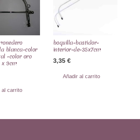
 monedero
boquilla-bastidor-
a blanca-color
interior-de-35x7cm
tal -color oro
3,35
€
m x 9cm
Añadir al carrito
 al carrito