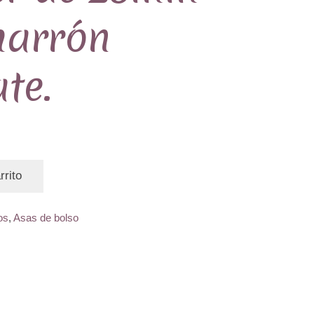
marrón
te.
rrito
os
,
Asas de bolso