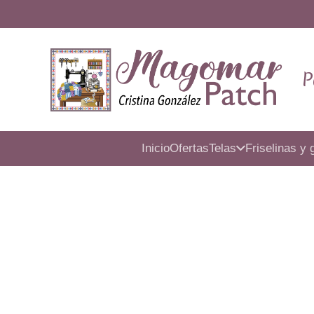
P
Inicio
Ofertas
Telas
Friselinas y 