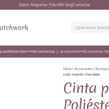
Sobre Magomar Patch
Mi blog
Contactar
atchwork
guata
Materiales
Herramientas y accesorios
Accesorios bo
Inicio
/
Accesorios
/
Accesor
color marrón chocolate.
Cinta p
Poliés