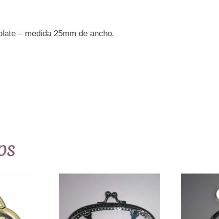
-
color
marrón
colate – medida 25mm de ancho.
chocolate.
cantidad
os