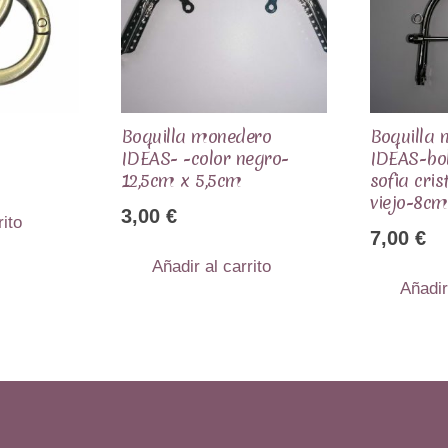
Boquilla monedero
Boquilla
IDEAS- -color negro-
IDEAS-bol
12,5cm x 5,5cm
sofia cris
viejo-8c
3,00
€
rito
7,00
€
Añadir al carrito
Añadir