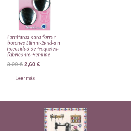
Fornituras para forrar
botones 38mm-2und-sin
necesidad de troqueles-
fabricante-Hemline
El
El
3,00
€
2,60
€
precio
precio
Leer más
original
actual
era:
es:
3,00 €.
2,60 €.