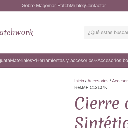
Sobre Magomar Patch
Mi blog
Contactar
atchwork
guata
Materiales
Herramientas y accesorios
Accesorios bo
Inicio
/
Accesorios
/
Accesor
Ref.MP C12107K
Cierre
Sintéti