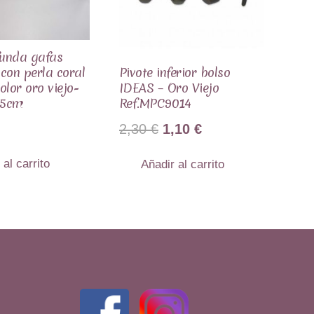
funda gafas
con perla coral
Pivote inferior bolso
olor oro viejo-
IDEAS – Oro Viejo
,5cm
Ref.MPC9014
El
El
2,30
€
1,10
€
precio
precio
 al carrito
Añadir al carrito
original
actual
era:
es:
2,30 €.
1,10 €.