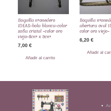
Boquilla monedero
Boquilla moned
IDEAS-bola blanca-color
abertura oval I
sofia cristal -color oro
color oro viejo
viejo-8cm x 9cm
6,20
€
7,00
€
Añadir al car
Añadir al carrito
Av