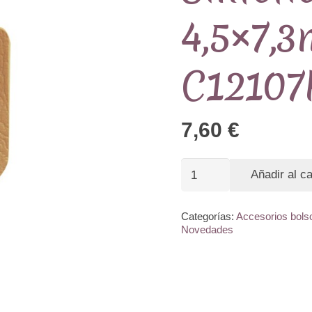
4,5×7,
C12107
7,60
€
Cierre
Añadir al ca
con
Cuero
Categorías:
Accesorios bols
Novedades
Sintético
Miel
4,5x7,3mm
Ref.MP