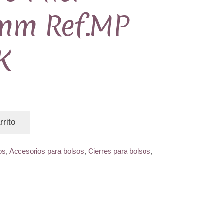
3mm Ref.MP
K
rrito
os
,
Accesorios para bolsos
,
Cierres para bolsos
,