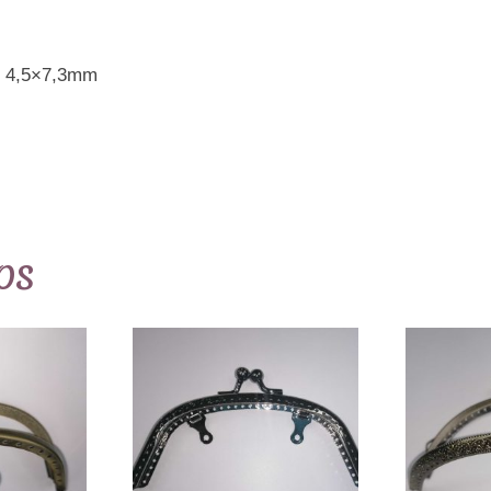
C12107K
cantidad
 4,5×7,3mm
os