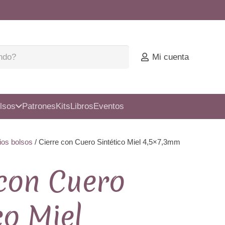
Mi cuenta
lsos
Patrones
Kits
Libros
Eventos
ios bolsos
/ Cierre con Cuero Sintético Miel 4,5×7,3mm
 con Cuero
co Miel