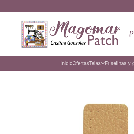
P
Inicio
Ofertas
Telas
Friselinas y 