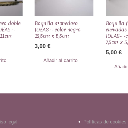
ero doble
Boquilla monedero
Boquilla 
DEAS- -
IDEAS- -color negro-
curvadas 
- 11cm
12,5cm x 5,5cm
IDEAS- -c
7,5cm x 5
3,00
€
5,00
€
rito
Añadir al carrito
Añadir
iso legal
Políticas de cookies