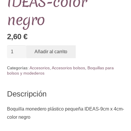
IDEAS-color
negro
2,60
€
Boquilla
Añadir al carrito
monedero
plástico
Categorías:
Accesorios
,
Accesorios bolsos
,
Boquillas para
bolsos y modederos
pequeña
IDEAS-
color
Descripción
negro
cantidad
Boquilla monedero plástico pequeña IDEAS-9cm x 4cm-
color negro