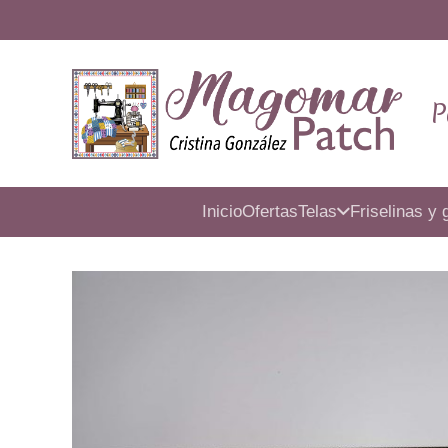
P
Inicio
Ofertas
Telas
Friselinas y 