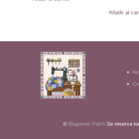
Añadir al car
Av
Co
©
Magomar Patch
Se reserva tod