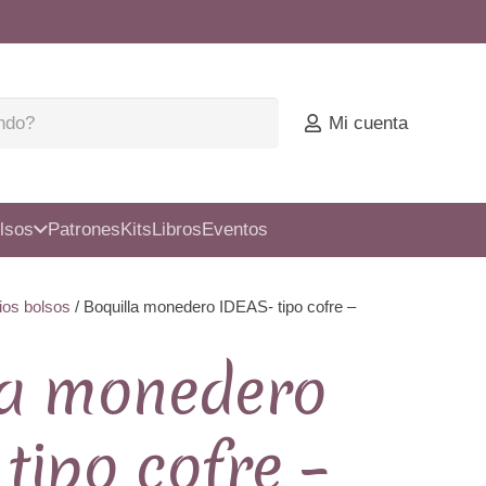
Mi cuenta
lsos
Patrones
Kits
Libros
Eventos
ios bolsos
/ Boquilla monedero IDEAS- tipo cofre –
la monedero
tipo cofre –