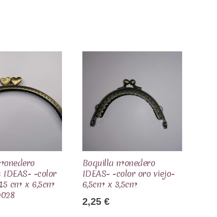
 monedero
Boquilla monedero
 IDEAS- -color
IDEAS- -color oro viejo-
-15 cm x 6,5cm
6,5cm x 3,5cm
9028
2,25
€