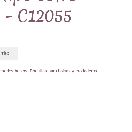
5 – C12055
rrito
esorios bolsos
,
Boquillas para bolsos y modederos