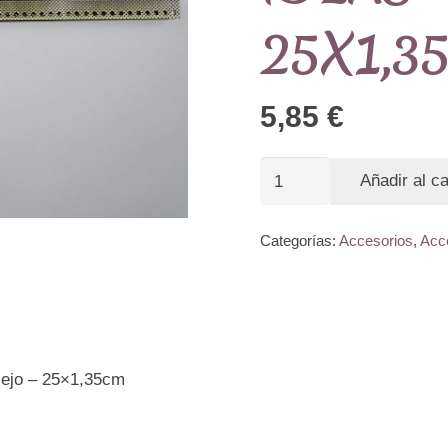
25X1,3
5,85
€
Boquilla
Añadir al ca
monedero
IDEAS-
Categorías:
Accesorios
,
Acc
tipo
cofre
-
25X1,35
viejo – 25×1,35cm
-
C12055
cantidad