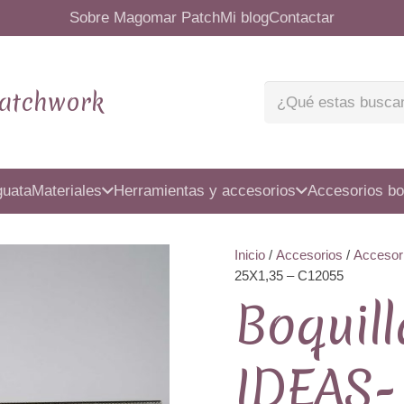
Sobre Magomar Patch
Mi blog
Contactar
atchwork
guata
Materiales
Herramientas y accesorios
Accesorios bo
Inicio
/
Accesorios
/
Accesor
25X1,35 – C12055
Boquil
IDEAS- 