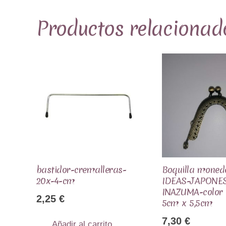
Productos relacionad
bastidor-cremalleras-
Boquilla moned
20x-4-cm
IDEAS-JAPONE
INAZUMA-color o
2,25
€
5cm x 5,5cm
7,30
€
Añadir al carrito