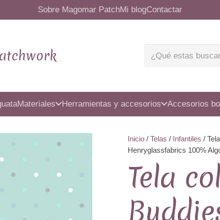
Sobre Magomar Patch
Mi blog
Contactar
atchwork
guata
Materiales
Herramientas y accesorios
Accesorios bo
Inicio
/
Telas
/
Infantiles
/ Tel
Henryglassfabrics 100% Al
Tela co
Buddie