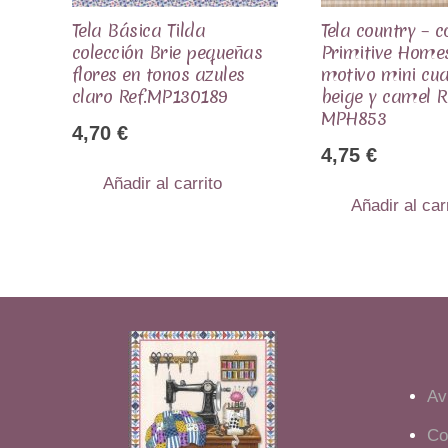
Tela Básica Tilda
Tela country – c
colección Brie pequeñas
Primitive Home
flores en tonos azules
motivo mini cu
claro Ref.MP130189
beige y camel R
MPH853
4,70
€
4,75
€
Añadir al carrito
Añadir al car
Av
Co