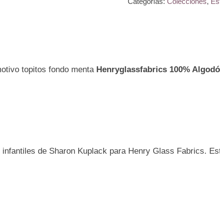
Categorías:
Colecciones
,
Es
Buddies
motivo
topitos
fondo
otivo topitos fondo menta
Henryglassfabrics 100% Algod
menta
Henryglassfabrics
100%
Algodón
Ref.MP1721-
16
 infantiles de Sharon Kuplack para Henry Glass Fabrics. Est
cantidad