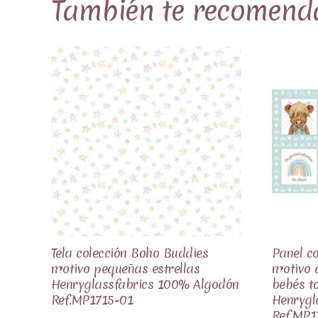
También te recomen
Tela colección Boho Buddies
Panel c
motivo pequeñas estrellas
motivo 
Henryglassfabrics 100% Algodón
bebés t
Ref.MP1715-01
Henrygl
Ref.MP1