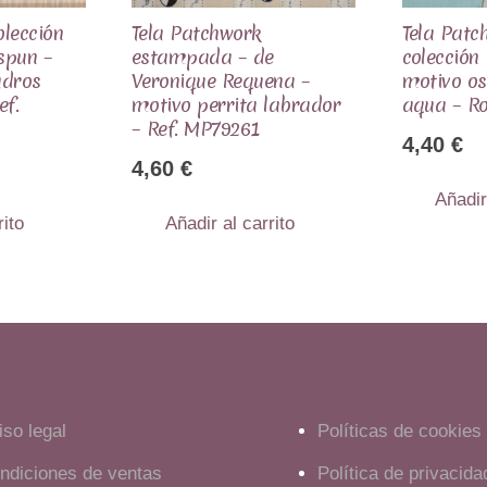
olección
Tela Patchwork
Tela Patch
spun –
estampada – de
colección
adros
Veronique Requena –
motivo os
ef.
motivo perrita labrador
aqua – R
– Ref. MP79261
4,40
€
4,60
€
Añadir
rito
Añadir al carrito
iso legal
Políticas de cookies
ndiciones de ventas
Política de privacida