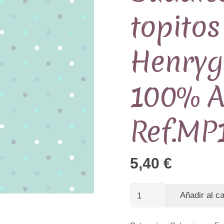
topito
Henryg
100% A
Ref.MP
5,40
€
Tela
Añadir al ca
colección
Boho