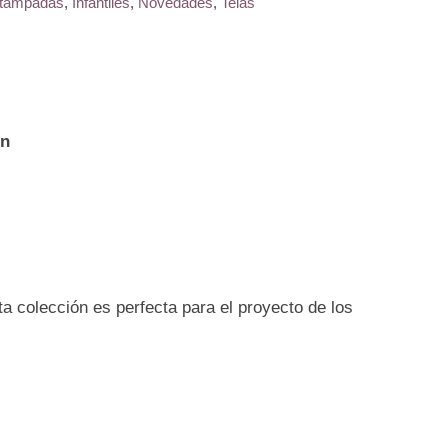
tampadas
,
Infantiles
,
Novedades
,
Telas
ón
a colección es perfecta para el proyecto de los