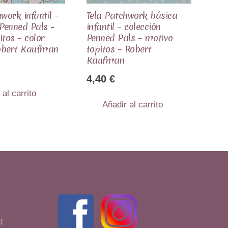
work infantil –
Tela Patchwork básica
 Penned Pals -
infantil – colección
itos – color
Penned Pals – motivo
obert Kaufman
topitos – Robert
Kaufman
4,40
€
 al carrito
Añadir al carrito
d