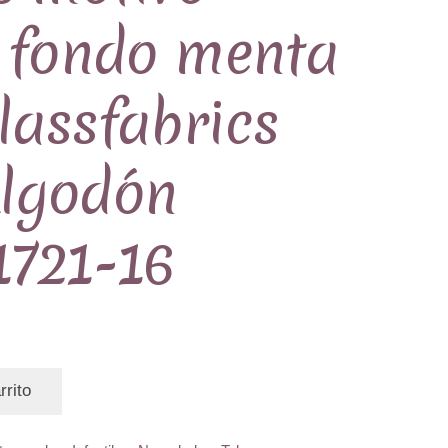
s fondo menta
lassfabrics
lgodón
1721-16
rrito