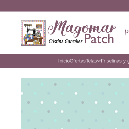
P
Inicio
Ofertas
Telas
Friselinas y 