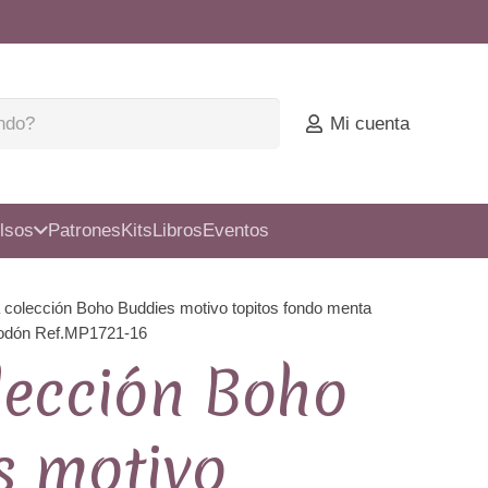
Mi cuenta
lsos
Patrones
Kits
Libros
Eventos
a colección Boho Buddies motivo topitos fondo menta
godón Ref.MP1721-16
lección Boho
s motivo