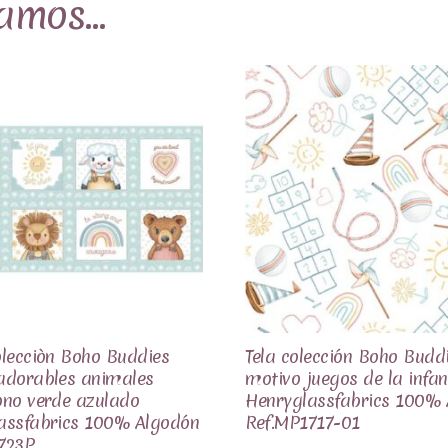
damos…
olecciòn Boho Buddies
Tela colección Boho Budd
adorables animales
motivo juegos de la infan
ono verde azulado
Henryglassfabrics 100%
assfabrics 100% Algodón
Ref.MP1717-01
723P