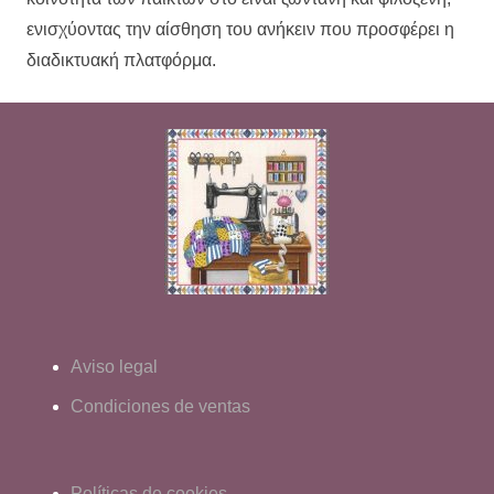
ενισχύοντας την αίσθηση του ανήκειν που προσφέρει η
διαδικτυακή πλατφόρμα.
Aviso legal
Condiciones de ventas
Políticas de cookies