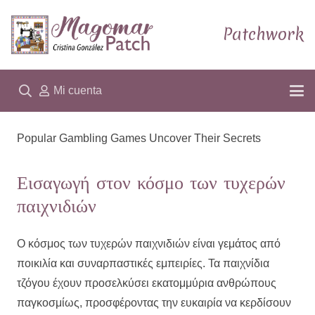
Patchwork
Mi cuenta
Popular Gambling Games Uncover Their Secrets
Εισαγωγή στον κόσμο των τυχερών
παιχνιδιών
Ο κόσμος των τυχερών παιχνιδιών είναι γεμάτος από
ποικιλία και συναρπαστικές εμπειρίες. Τα παιχνίδια
τζόγου έχουν προσελκύσει εκατομμύρια ανθρώπους
παγκοσμίως, προσφέροντας την ευκαιρία να κερδίσουν