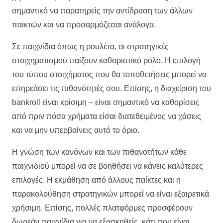
σημαντικό να παρατηρείς την αντίδραση των άλλων
παικτών και να προσαρμόζεσαι ανάλογα.
Σε παιχνίδια όπως η ρουλέτα, οι στρατηγικές
στοιχηματισμού παίζουν καθοριστικό ρόλο. Η επιλογή
του τύπου στοιχήματος που θα τοποθετήσεις μπορεί να
επηρεάσει τις πιθανότητές σου. Επίσης, η διαχείριση του
bankroll είναι κρίσιμη – είναι σημαντικό να καθορίσεις
από πριν πόσα χρήματα είσαι διατεθειμένος να χάσεις
και να μην υπερβαίνεις αυτό το όριο.
Η γνώση των κανόνων και των πιθανοτήτων κάθε
παιχνιδιού μπορεί να σε βοηθήσει να κάνεις καλύτερες
επιλογές. Η εκμάθηση από άλλους παίκτες και η
παρακολούθηση στρατηγικών μπορεί να είναι εξαιρετικά
χρήσιμη. Επίσης, πολλές πλατφόρμες προσφέρουν
δωρεάν παιχνίδια για να εξασκηθείς, κάτι που είναι