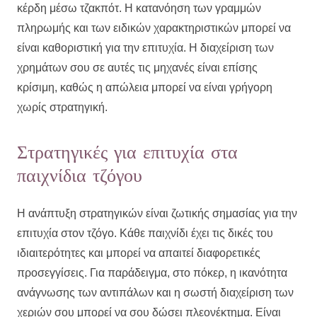
κέρδη μέσω τζακπότ. Η κατανόηση των γραμμών
πληρωμής και των ειδικών χαρακτηριστικών μπορεί να
είναι καθοριστική για την επιτυχία. Η διαχείριση των
χρημάτων σου σε αυτές τις μηχανές είναι επίσης
κρίσιμη, καθώς η απώλεια μπορεί να είναι γρήγορη
χωρίς στρατηγική.
Στρατηγικές για επιτυχία στα
παιχνίδια τζόγου
Η ανάπτυξη στρατηγικών είναι ζωτικής σημασίας για την
επιτυχία στον τζόγο. Κάθε παιχνίδι έχει τις δικές του
ιδιαιτερότητες και μπορεί να απαιτεί διαφορετικές
προσεγγίσεις. Για παράδειγμα, στο πόκερ, η ικανότητα
ανάγνωσης των αντιπάλων και η σωστή διαχείριση των
χεριών σου μπορεί να σου δώσει πλεονέκτημα. Είναι