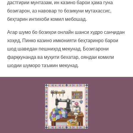
дастгирии мунтазам, ин казино барои ҳама гуна
бозигарон, аз навовар то бозикуни мутахассис,
беҳтарин интихоби комил мебошад.
Агар шумо бо бозиҳои онлайн шанси худро санҷидан
хоҳед, Пинко казино имконияти беҳтаринро барои
шод шаведан пешниҳод мекунад. Бозигарони
фарқкунанда ва муҳити бехатар, ояндаи комили
шодии шуморо таъмин мекунад.