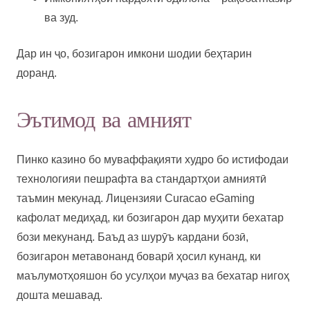
ва зуд.
Дар ин ҷо, бозигарон имкони шодии беҳтарин
доранд.
Эътимод ва амният
Пинко казино бо муваффақияти худро бо истифодаи
технологияи пешрафта ва стандартҳои амниятӣ
таъмин мекунад. Лицензияи Curacao eGaming
кафолат медиҳад, ки бозигарон дар муҳити бехатар
бози мекунанд. Баъд аз шурӯъ кардани бозӣ,
бозигарон метавонанд боварӣ ҳосил кунанд, ки
маълумотҳояшон бо усулҳои муҷаз ва бехатар нигоҳ
дошта мешавад.